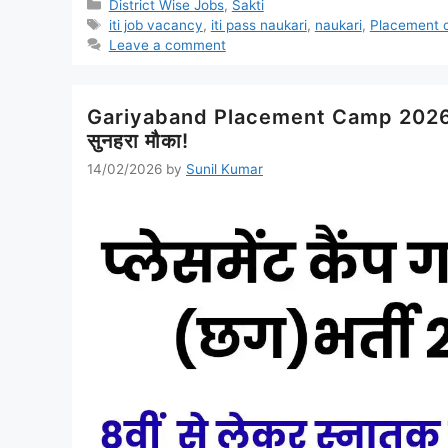
Categories
District Wise Jobs
,
Sakti
Tags
iti job vacancy
,
iti pass naukari
,
naukari
,
Placement 
Leave a comment
Gariyaband Placement Camp 2026: 191 प
सुनहरा मौका!
14/02/2026
by
Sunil Kumar