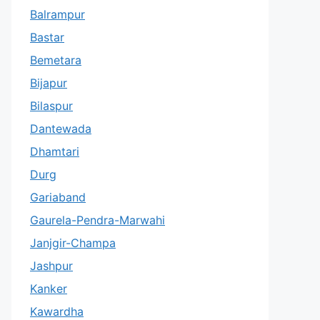
Balrampur
Bastar
Bemetara
Bijapur
Bilaspur
Dantewada
Dhamtari
Durg
Gariaband
Gaurela-Pendra-Marwahi
Janjgir-Champa
Jashpur
Kanker
Kawardha