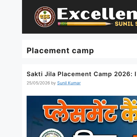
Skip
to
content
Placement camp
Sakti Jila Placement Camp 2026: ITI जैज
25/05/2026
by
Sunil Kumar