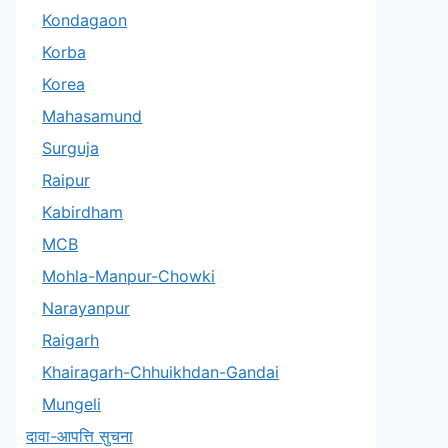
Kondagaon
Korba
Korea
Mahasamund
Surguja
Raipur
Kabirdham
MCB
Mohla-Manpur-Chowki
Narayanpur
Raigarh
Khairagarh-Chhuikhdan-Gandai
Mungeli
दावा-आपत्ति सुचना