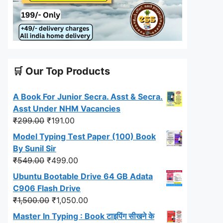
🛒 Our Top Products
A Book For Junior Secra. Asst & Secra.
Asst Under NHM Vacancies
Original
Current
₹
299.00
₹
191.00
price
price
Model Typing Test Paper (100) Book
was:
is:
By Sunil Sir
₹299.00.
₹191.00.
Original
Current
₹
549.00
₹
499.00
price
price
Ubuntu Bootable Drive 64 GB Adata
was:
is:
C906 Flash Drive
₹549.00.
₹499.00.
Original
Current
₹
1,500.00
₹
1,050.00
price
price
Master In Typing : Book टाइपिंग सीखने के