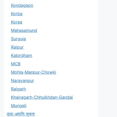
Kondagaon
Korba
Korea
Mahasamund
Surguja
Raipur
Kabirdham
MCB
Mohla-Manpur-Chowki
Narayanpur
Raigarh
Khairagarh-Chhuikhdan-Gandai
Mungeli
दावा-आपत्ति सुचना