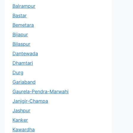
Balrampur
Bastar
Bemetara
Bijapur
Bilaspur
Dantewada
Dhamtari
Durg
Gariaband
Gaurela-Pendra-Marwahi
Janjgir-Champa
Jashpur
Kanker
Kawardha