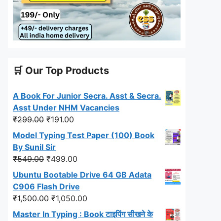
🛒 Our Top Products
A Book For Junior Secra. Asst & Secra.
Asst Under NHM Vacancies
Original
Current
₹
299.00
₹
191.00
price
price
Model Typing Test Paper (100) Book
was:
is:
By Sunil Sir
₹299.00.
₹191.00.
Original
Current
₹
549.00
₹
499.00
price
price
Ubuntu Bootable Drive 64 GB Adata
was:
is:
C906 Flash Drive
₹549.00.
₹499.00.
Original
Current
₹
1,500.00
₹
1,050.00
price
price
Master In Typing : Book टाइपिंग सीखने के