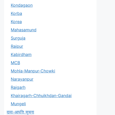
Kondagaon
Korba
Korea
Mahasamund
Surguja
Raipur
Kabirdham
MCB
Mohla-Manpur-Chowki
Narayanpur
Raigarh
Khairagarh-Chhuikhdan-Gandai
Mungeli
दावा-आपत्ति सुचना