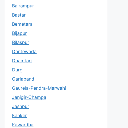
Balrampur
Bastar
Bemetara
Bijapur
Bilaspur
Dantewada
Dhamtari
Durg
Gariaband
Gaurela-Pendra-Marwahi
Janjgir-Champa
Jashpur
Kanker
Kawardha