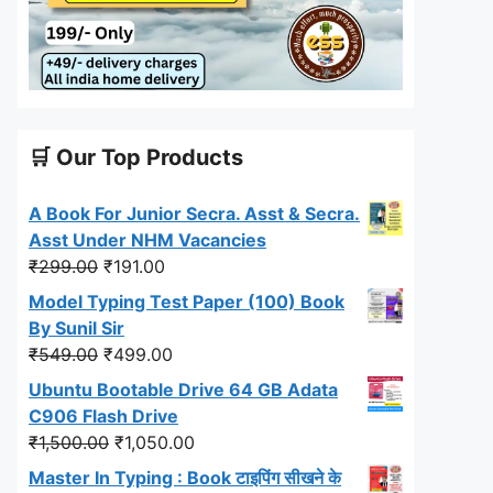
🛒 Our Top Products
A Book For Junior Secra. Asst & Secra.
Asst Under NHM Vacancies
Original
Current
₹
299.00
₹
191.00
price
price
Model Typing Test Paper (100) Book
was:
is:
By Sunil Sir
₹299.00.
₹191.00.
Original
Current
₹
549.00
₹
499.00
price
price
Ubuntu Bootable Drive 64 GB Adata
was:
is:
C906 Flash Drive
₹549.00.
₹499.00.
Original
Current
₹
1,500.00
₹
1,050.00
price
price
Master In Typing : Book टाइपिंग सीखने के