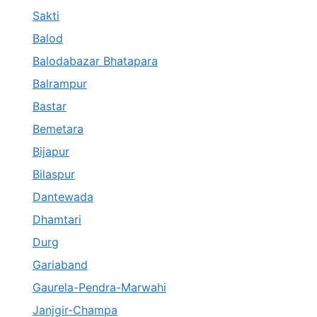
Sakti
Balod
Balodabazar Bhatapara
Balrampur
Bastar
Bemetara
Bijapur
Bilaspur
Dantewada
Dhamtari
Durg
Gariaband
Gaurela-Pendra-Marwahi
Janjgir-Champa