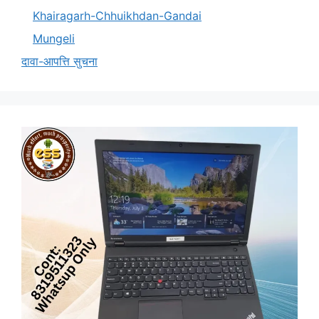
Khairagarh-Chhuikhdan-Gandai
Mungeli
दावा-आपत्ति सुचना