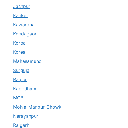
Jashpur
Kanker
Kawardha
Kondagaon
Korba
Korea
Mahasamund
Surguja
Raipur
Kabirdham
MCB
Mohla-Manpur-Chowki
Narayanpur
Raigarh