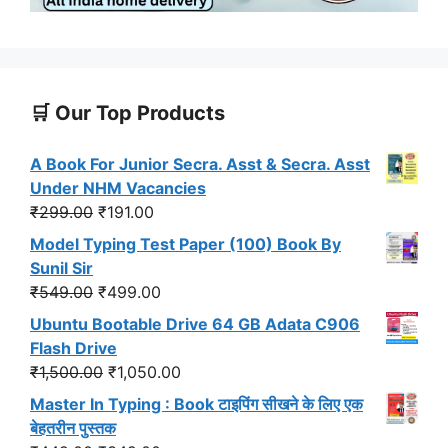
🛒 Our Top Products
A Book For Junior Secra. Asst & Secra. Asst
Under NHM Vacancies
Original
Current
₹
299.00
₹
191.00
price
price
Model Typing Test Paper (100) Book By
was:
is:
Sunil Sir
₹299.00.
₹191.00.
Original
Current
₹
549.00
₹
499.00
price
price
Ubuntu Bootable Drive 64 GB Adata C906
was:
is:
Flash Drive
₹549.00.
₹499.00.
Original
Current
₹
1,500.00
₹
1,050.00
price
price
Master In Typing : Book टाइपिंग सीखने के लिए एक
was:
is:
बेहतरीन पुस्तक
₹1,500.00.
₹1,050.00.