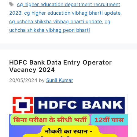
Tags
cg higher education department recruitment
2023
,
cg higher education vibhag bharti update
,
cg uchcha shiksha vibhag bharti update
,
cg
uchcha shiksha vibhag peon bharti
HDFC Bank Data Entry Operator
Vacancy 2024
20/05/2024
by
Sunil Kumar