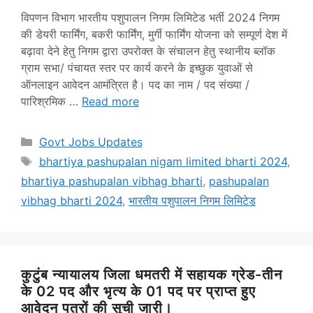
विपणन विभाग भारतीय पशुपालन निगम लिमिटेड भर्ती 2024 निगम
की डेयरी फार्मिंग, बकरी फार्मिंग, मुर्गी फार्मिंग योजना को सम्पूर्ण देश में
बढ़ावा देने हेतु निगम ‌द्वारा उपरोक्त के संचालन हेतु स्थानीय ब्लॉक
ग्राम सभा/ पंचायत स्तर पर कार्य करने के इच्छुक युवाओं से
ऑनलाइन आवेदन आमंत्रित है। पद का नाम / पद संख्या /
पारिश्रमिक …
Read more
Categories
Govt Jobs Updates
Tags
bhartiya pashupalan nigam limited bharti 2024
,
bhartiya pashupalan vibhag bharti
,
pashupalan
vibhag bharti 2024
,
भारतीय पशुपालन निगम लिमिटेड
कुटुंब न्यायालय जिला धमतरी में सहायक ग्रेड-तीन
के 02 पद और भृत्‍य के 01 पद पर प्राप्त हुए
आवेदन पत्रों की सूची जारी।