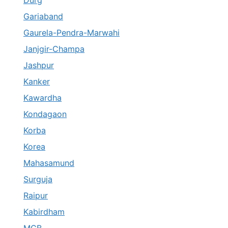
Gariaband
Gaurela-Pendra-Marwahi
Janjgir-Champa
Jashpur
Kanker
Kawardha
Kondagaon
Korba
Korea
Mahasamund
Surguja
Raipur
Kabirdham
MCB