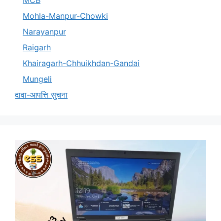
Mohla-Manpur-Chowki
Narayanpur
Raigarh
Khairagarh-Chhuikhdan-Gandai
Mungeli
दावा-आपत्ति सुचना