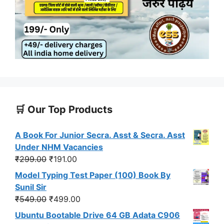
🛒 Our Top Products
A Book For Junior Secra. Asst & Secra. Asst
Under NHM Vacancies
Original
Current
₹
299.00
₹
191.00
price
price
Model Typing Test Paper (100) Book By
was:
is:
Sunil Sir
₹299.00.
₹191.00.
Original
Current
₹
549.00
₹
499.00
price
price
Ubuntu Bootable Drive 64 GB Adata C906
was:
is: