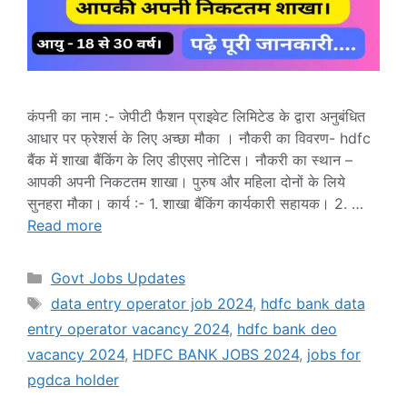
कंपनी का नाम :- जेपीटी फैशन प्राइवेट लिमिटेड के द्वारा अनुबंधित
आधार पर फ्रेशर्स के लिए अच्‍छा मौका । नौकरी का विवरण- hdfc
बैंक में शाखा बैंकिंग के लिए डीएसए नोटिस। नौकरी का स्थान –
आपकी अपनी निकटतम शाखा। पुरुष और महिला दोनों के लिये
सुनहरा मौका। कार्य :- 1. शाखा बैंकिंग कार्यकारी सहायक। 2. …
Read more
Categories
Govt Jobs Updates
Tags
data entry operator job 2024
,
hdfc bank data
entry operator vacancy 2024
,
hdfc bank deo
vacancy 2024
,
HDFC BANK JOBS 2024
,
jobs for
pgdca holder