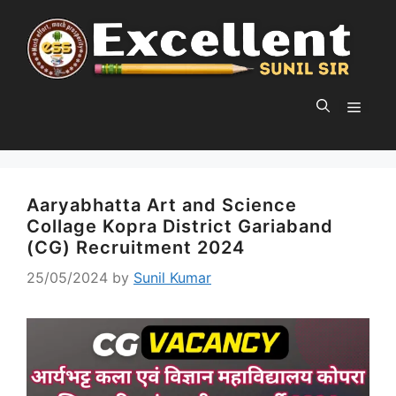
Skip
to
content
MEN
Aaryabhatta Art and Science
Collage Kopra District Gariaband
(CG) Recruitment 2024
25/05/2024
by
Sunil Kumar