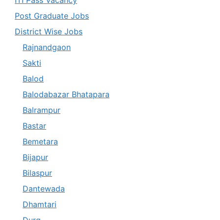
Post Graduate Jobs
District Wise Jobs
Rajnandgaon
Sakti
Balod
Balodabazar Bhatapara
Balrampur
Bastar
Bemetara
Bijapur
Bilaspur
Dantewada
Dhamtari
Durg