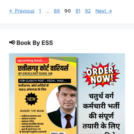
Page
Page
Page
Page
Page
←
Previous
1
…
89
90
91
92
Next
→
📢 Book By ESS