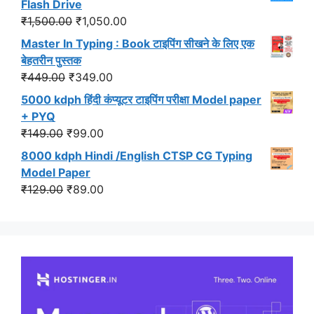
Flash Drive
₹549.00.
₹499.00.
Original
Current
₹
1,500.00
₹
1,050.00
price
price
Master In Typing : Book टाइपिंग सीखने के लिए एक
was:
is:
बेहतरीन पुस्तक
₹1,500.00.
₹1,050.00.
Original
Current
₹
449.00
₹
349.00
price
price
5000 kdph हिंदी कंप्यूटर टाइपिंग परीक्षा Model paper
was:
is:
+ PYQ
₹449.00.
₹349.00.
Original
Current
₹
149.00
₹
99.00
price
price
8000 kdph Hindi /English CTSP CG Typing
was:
is:
Model Paper
₹149.00.
₹99.00.
Original
Current
₹
129.00
₹
89.00
price
price
was:
is:
₹129.00.
₹89.00.