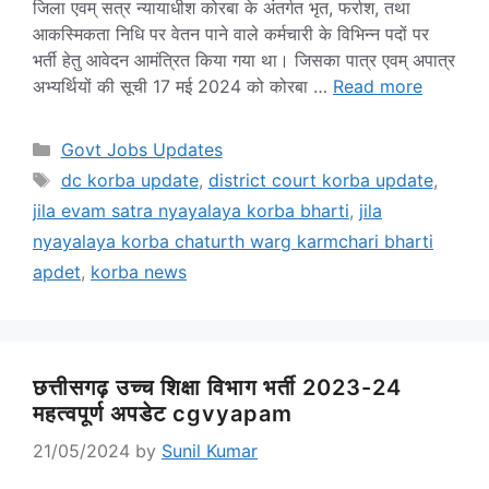
जिला एवम् सत्र न्यायाधीश कोरबा के अंतर्गत भृत, फर्राश, तथा
आकस्मिकता निधि पर वेतन पाने वाले कर्मचारी के विभिन्न पदों पर
भर्ती हेतु आवेदन आमंत्रित किया गया था। जिसका पात्र एवम् अपात्र
अभ्यर्थियों की सूची 17 मई 2024 को कोरबा …
Read more
Categories
Govt Jobs Updates
Tags
dc korba update
,
district court korba update
,
jila evam satra nyayalaya korba bharti
,
jila
nyayalaya korba chaturth warg karmchari bharti
apdet
,
korba news
छत्तीसगढ़ उच्च शिक्षा विभाग भर्ती 2023-24
महत्वपूर्ण अपडेट cgvyapam
21/05/2024
by
Sunil Kumar