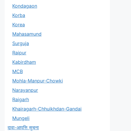
Kondagaon
Korba
Korea
Mahasamund
Surguja
Raipur
Kabirdham
MCB
Mohla-Manpur-Chowki
Narayanpur
Raigarh
Khairagarh-Chhuikhdan-Gandai
Mungeli
दावा-आपत्ति सुचना