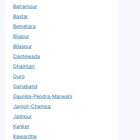
Balrampur
Bastar
Bemetara
Bijapur
Bilaspur
Dantewada
Dhamtari
Durg
Gariaband
Gaurela-Pendra-Marwahi
Janjgir-Champa
Jashpur
Kanker
Kawardha