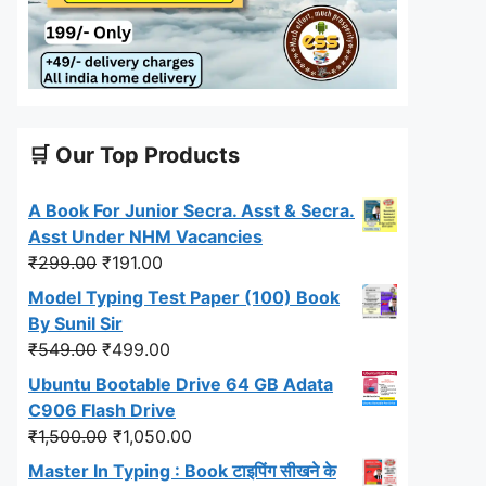
🛒 Our Top Products
A Book For Junior Secra. Asst & Secra.
Asst Under NHM Vacancies
Original
Current
₹
299.00
₹
191.00
price
price
Model Typing Test Paper (100) Book
was:
is:
By Sunil Sir
₹299.00.
₹191.00.
Original
Current
₹
549.00
₹
499.00
price
price
Ubuntu Bootable Drive 64 GB Adata
was:
is:
C906 Flash Drive
₹549.00.
₹499.00.
Original
Current
₹
1,500.00
₹
1,050.00
price
price
Master In Typing : Book टाइपिंग सीखने के