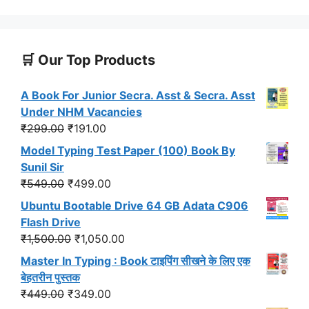
🛒 Our Top Products
A Book For Junior Secra. Asst & Secra. Asst
Under NHM Vacancies
Original
Current
₹
299.00
₹
191.00
price
price
Model Typing Test Paper (100) Book By
was:
is:
Sunil Sir
₹299.00.
₹191.00.
Original
Current
₹
549.00
₹
499.00
price
price
Ubuntu Bootable Drive 64 GB Adata C906
was:
is:
Flash Drive
₹549.00.
₹499.00.
Original
Current
₹
1,500.00
₹
1,050.00
price
price
Master In Typing : Book टाइपिंग सीखने के लिए एक
was:
is:
बेहतरीन पुस्तक
₹1,500.00.
₹1,050.00.
Original
Current
₹
449.00
₹
349.00