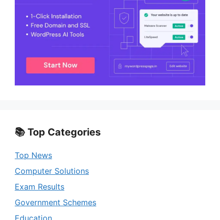
📚 Top Categories
Top News
Computer Solutions
Exam Results
Government Schemes
Education