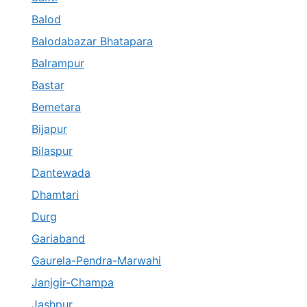
Balod
Balodabazar Bhatapara
Balrampur
Bastar
Bemetara
Bijapur
Bilaspur
Dantewada
Dhamtari
Durg
Gariaband
Gaurela-Pendra-Marwahi
Janjgir-Champa
Jashpur