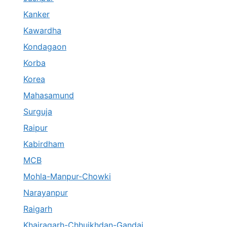
Kanker
Kawardha
Kondagaon
Korba
Korea
Mahasamund
Surguja
Raipur
Kabirdham
MCB
Mohla-Manpur-Chowki
Narayanpur
Raigarh
Khairagarh-Chhuikhdan-Gandai