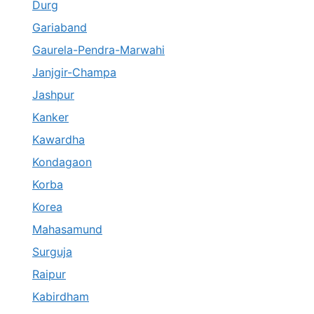
Durg
Gariaband
Gaurela-Pendra-Marwahi
Janjgir-Champa
Jashpur
Kanker
Kawardha
Kondagaon
Korba
Korea
Mahasamund
Surguja
Raipur
Kabirdham