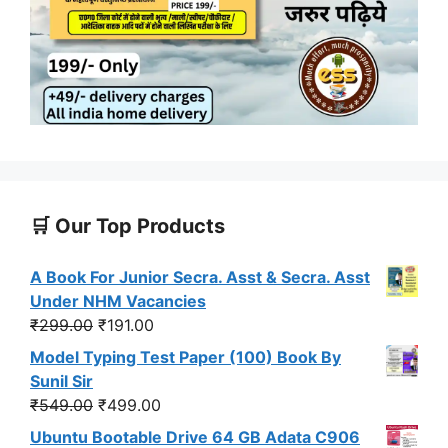
🛒 Our Top Products
A Book For Junior Secra. Asst & Secra. Asst
Under NHM Vacancies
Original
Current
₹
299.00
₹
191.00
price
price
Model Typing Test Paper (100) Book By
was:
is:
Sunil Sir
₹299.00.
₹191.00.
Original
Current
₹
549.00
₹
499.00
price
price
Ubuntu Bootable Drive 64 GB Adata C906