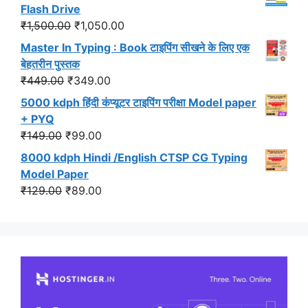
was:
is:
Flash Drive
₹549.00.
₹499.00.
Original
Current
₹
1,500.00
₹
1,050.00
price
price
Master In Typing : Book टाइपिंग सीखने के लिए एक
was:
is:
बेहतरीन पुस्तक
₹1,500.00.
₹1,050.00.
Original
Current
₹
449.00
₹
349.00
price
price
5000 kdph हिंदी कंप्यूटर टाइपिंग परीक्षा Model paper
was:
is:
+ PYQ
₹449.00.
₹349.00.
Original
Current
₹
149.00
₹
99.00
price
price
8000 kdph Hindi /English CTSP CG Typing
was:
is:
Model Paper
₹149.00.
₹99.00.
Original
Current
₹
129.00
₹
89.00
price
price
was:
is:
₹129.00.
₹89.00.