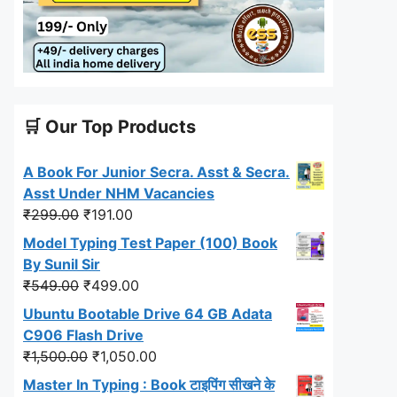
🛒 Our Top Products
A Book For Junior Secra. Asst & Secra.
Asst Under NHM Vacancies
Original
Current
₹
299.00
₹
191.00
price
price
Model Typing Test Paper (100) Book
was:
is:
By Sunil Sir
₹299.00.
₹191.00.
Original
Current
₹
549.00
₹
499.00
price
price
Ubuntu Bootable Drive 64 GB Adata
was:
is:
C906 Flash Drive
₹549.00.
₹499.00.
Original
Current
₹
1,500.00
₹
1,050.00
price
price
Master In Typing : Book टाइपिंग सीखने के