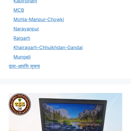
Kabirdham
MCB
Mohla-Manpur-Chowki
Narayanpur
Raigarh
Khairagarh-Chhuikhdan-Gandai
Mungeli
दावा-आपत्ति सुचना