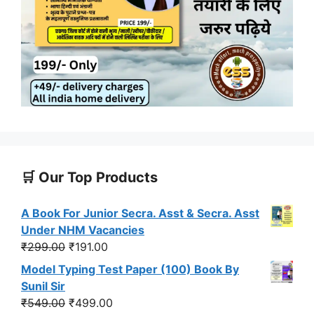
🛒 Our Top Products
A Book For Junior Secra. Asst & Secra. Asst
Under NHM Vacancies
Original
Current
₹
299.00
₹
191.00
price
price
Model Typing Test Paper (100) Book By
was:
is:
Sunil Sir
₹299.00.
₹191.00.
Original
Current
₹
549.00
₹
499.00