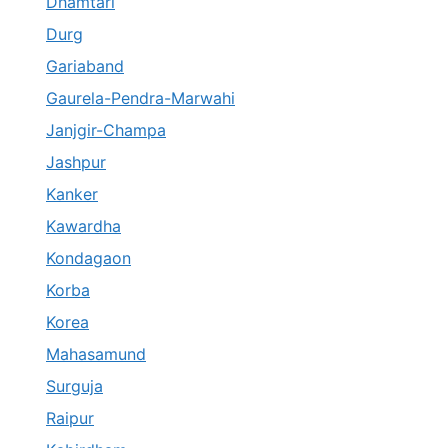
Dhamtari
Durg
Gariaband
Gaurela-Pendra-Marwahi
Janjgir-Champa
Jashpur
Kanker
Kawardha
Kondagaon
Korba
Korea
Mahasamund
Surguja
Raipur