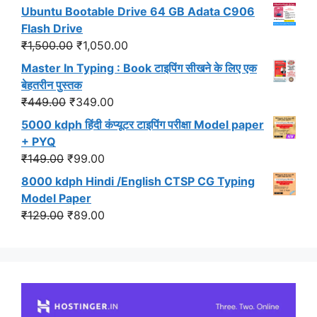
price
price
Ubuntu Bootable Drive 64 GB Adata C906
was:
is:
Flash Drive
₹549.00.
₹499.00.
Original
Current
₹
1,500.00
₹
1,050.00
price
price
Master In Typing : Book टाइपिंग सीखने के लिए एक
was:
is:
बेहतरीन पुस्तक
₹1,500.00.
₹1,050.00.
Original
Current
₹
449.00
₹
349.00
price
price
5000 kdph हिंदी कंप्यूटर टाइपिंग परीक्षा Model paper
was:
is:
+ PYQ
₹449.00.
₹349.00.
Original
Current
₹
149.00
₹
99.00
price
price
8000 kdph Hindi /English CTSP CG Typing
was:
is:
Model Paper
₹149.00.
₹99.00.
Original
Current
₹
129.00
₹
89.00
price
price
was:
is:
₹129.00.
₹89.00.