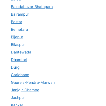
Balodabazar Bhatapara
Balrampur
Bastar
Bemetara
Bijapur
Bilaspur
Dantewada
Dhamtari
Durg
Gariaband
Gaurela-Pendra-Marwahi
Janjgir-Champa
Jashpur
Kanker