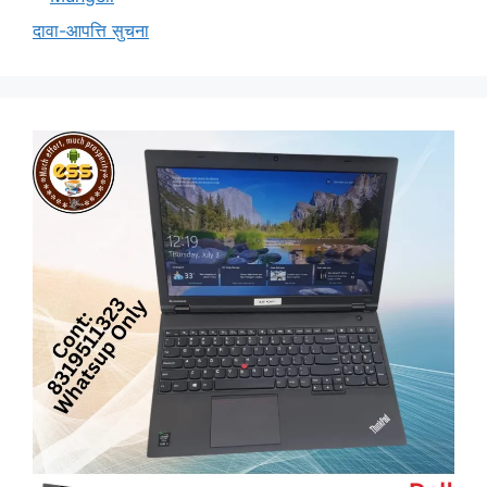
दावा-आपत्ति सुचना