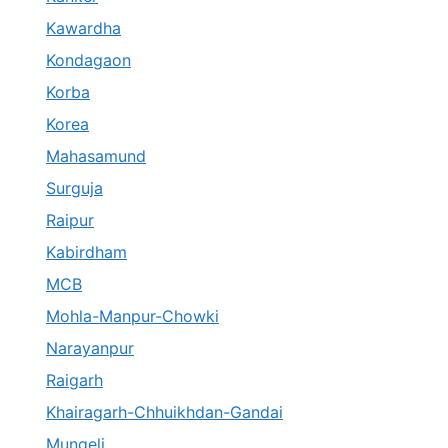
Kawardha
Kondagaon
Korba
Korea
Mahasamund
Surguja
Raipur
Kabirdham
MCB
Mohla-Manpur-Chowki
Narayanpur
Raigarh
Khairagarh-Chhuikhdan-Gandai
Mungeli