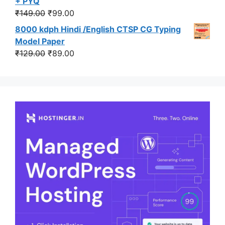
+ PYQ
₹449.00.
₹349.00.
Original
Current
₹
149.00
₹
99.00
price
price
8000 kdph Hindi /English CTSP CG Typing
was:
is:
Model Paper
₹149.00.
₹99.00.
Original
Current
₹
129.00
₹
89.00
price
price
was:
is:
₹129.00.
₹89.00.