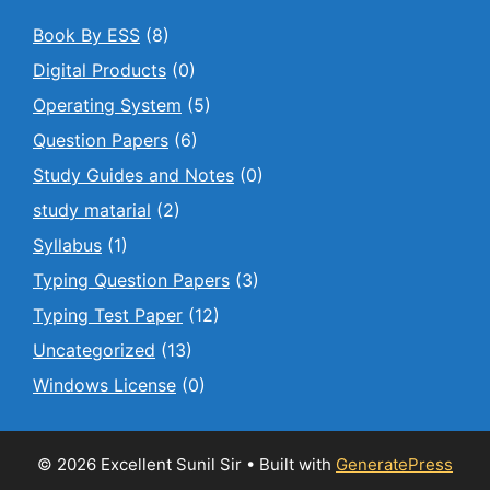
Book By ESS
(8)
Digital Products
(0)
Operating System
(5)
Question Papers
(6)
Study Guides and Notes
(0)
study matarial
(2)
Syllabus
(1)
Typing Question Papers
(3)
Typing Test Paper
(12)
Uncategorized
(13)
Windows License
(0)
© 2026 Excellent Sunil Sir
• Built with
GeneratePress