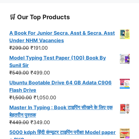
🛒 Our Top Products
A Book For Junior Secra. Asst & Secra. Asst
Under NHM Vacancies
Original
Current
₹
299.00
₹
191.00
price
price
Model Typing Test Paper (100) Book By
was:
is:
Sunil Sir
₹299.00.
₹191.00.
Original
Current
₹
549.00
₹
499.00
price
price
Ubuntu Bootable Drive 64 GB Adata C906
was:
is:
Flash Drive
₹549.00.
₹499.00.
Original
Current
₹
1,500.00
₹
1,050.00
price
price
Master In Typing : Book टाइपिंग सीखने के लिए एक
was:
is:
बेहतरीन पुस्तक
₹1,500.00.
₹1,050.00.
Original
Current
₹
449.00
₹
349.00
price
price
5000 kdph हिंदी कंप्यूटर टाइपिंग परीक्षा Model paper
was:
is: