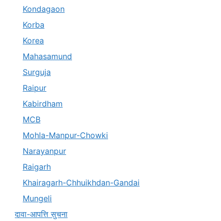
Kondagaon
Korba
Korea
Mahasamund
Surguja
Raipur
Kabirdham
MCB
Mohla-Manpur-Chowki
Narayanpur
Raigarh
Khairagarh-Chhuikhdan-Gandai
Mungeli
दावा-आपत्ति सुचना