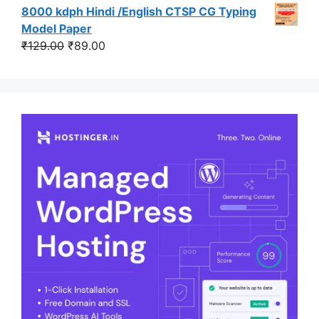
price
price
8000 kdph Hindi /English CTSP CG Typing
was:
is:
Model Paper
₹149.00.
₹99.00.
Original
Current
₹
129.00
₹
89.00
price
price
was:
is:
₹129.00.
₹89.00.