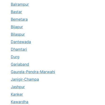
Balrampur
Bastar
Bemetara
Bijapur
Bilaspur
Dantewada
Dhamtari
Durg
Gariaband
Gaurela-Pendra-Marwahi
Janjgir-Champa
Jashpur
Kanker
Kawardha