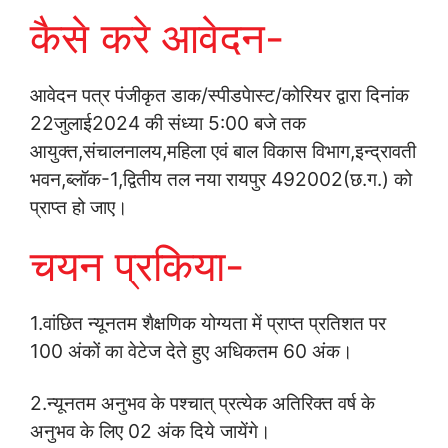
कैसे करे आवेदन-
आवेदन पत्र पंजीकृत डाक/स्‍पीडपेास्‍ट/कोरियर द्वारा दिनांक
22जुलाई2024 की संध्‍या 5:00 बजे तक
आयुक्‍त,संचालनालय,महिला एवं बाल विकास विभाग,इन्‍द्रावती
भवन,ब्‍लॉक-1,द्वितीय तल नया रायपुर 492002(छ.ग.) को
प्राप्‍त हो जाए।
चयन प्रकिया-
1.वांछित न्‍यूनतम शैक्षणिक योग्‍यता में प्राप्‍त प्रतिशत पर
100 अंकों का वेटेज देते हुए अधिकतम 60 अंक।
2.न्‍यूनतम अनुभव के पश्‍चात् प्रत्‍येक अतिरिक्‍त वर्ष के
अनुभव के लिए 02 अंक दिये जायेंगे।