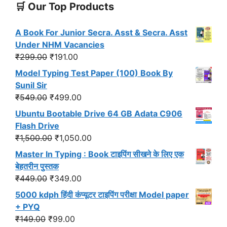
🛒 Our Top Products
A Book For Junior Secra. Asst & Secra. Asst
Under NHM Vacancies
Original
Current
₹
299.00
₹
191.00
price
price
Model Typing Test Paper (100) Book By
was:
is:
Sunil Sir
₹299.00.
₹191.00.
Original
Current
₹
549.00
₹
499.00
price
price
Ubuntu Bootable Drive 64 GB Adata C906
was:
is:
Flash Drive
₹549.00.
₹499.00.
Original
Current
₹
1,500.00
₹
1,050.00
price
price
Master In Typing : Book टाइपिंग सीखने के लिए एक
was:
is:
बेहतरीन पुस्तक
₹1,500.00.
₹1,050.00.
Original
Current
₹
449.00
₹
349.00
price
price
5000 kdph हिंदी कंप्यूटर टाइपिंग परीक्षा Model paper
was:
is:
+ PYQ
₹449.00.
₹349.00.
Original
Current
₹
149.00
₹
99.00