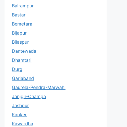
Balrampur
Bastar
Bemetara
Bijapur
Bilaspur
Dantewada
Dhamtari
Durg
Gariaband
Gaurela-Pendra-Marwahi
Janjgir-Champa
Jashpur
Kanker
Kawardha