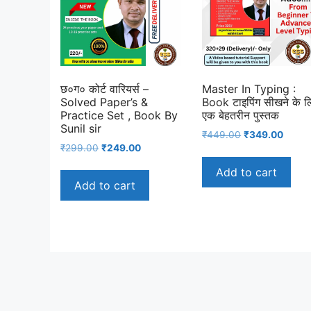
छ०ग० कोर्ट वारियर्स –
Master In Typing :
Solved Paper’s &
Book टाइपिंग सीखने के ल
Practice Set , Book By
एक बेहतरीन पुस्तक
Sunil sir
Original
Curre
₹
449.00
₹
349.00
Original
Current
₹
299.00
₹
249.00
price
price
price
price
was:
is:
Add to cart
was:
is:
₹449.00.
₹349.
Add to cart
₹299.00.
₹249.00.