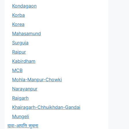
Kondagaon
Korba
Korea
Mahasamund
Surguja
Raipur
Kabirdham
MCB
Mohla-Manpur-Chowki
Narayanpur
Raigarh
Khairagarh-Chhuikhdan-Gandai
Mungeli
दावा-आपत्ति सुचना