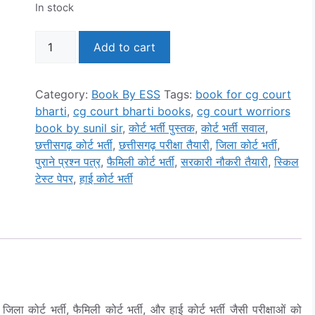
In stock
छ०ग०
Add to cart
कोर्ट
भर्तियों
के
Category:
Book By ESS
Tags:
book for cg court
लिए
bharti
,
cg court bharti books
,
cg court worriors
एक
book by sunil sir
,
कोर्ट भर्ती पुस्तक
,
कोर्ट भर्ती सवाल
,
मात्र
छत्तीसगढ़ कोर्ट भर्ती
,
छत्तीसगढ़ परीक्षा तैयारी
,
जिला कोर्ट भर्ती
,
पुस्तक
पुराने प्रश्न पत्र
,
फैमिली कोर्ट भर्ती
,
सरकारी नौकरी तैयारी
,
स्किल
"छ०ग०
टेस्ट पेपर
,
हाई कोर्ट भर्ती
कोर्ट
वारियर्स"-
By
Sunil
Sir
quantity
जिला कोर्ट भर्ती, फैमिली कोर्ट भर्ती, और हाई कोर्ट भर्ती जैसी परीक्षाओं को