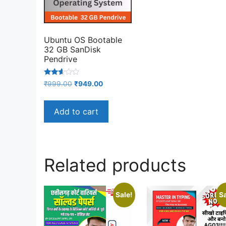
Ubuntu OS Bootable
32 GB SanDisk
Pendrive
Rated
Original
Current
₹
999.00
₹
949.00
2.50
price
price
out of
5
was:
is:
Add to cart
₹999.00.
₹949.00.
Related products
Sale!
Sa