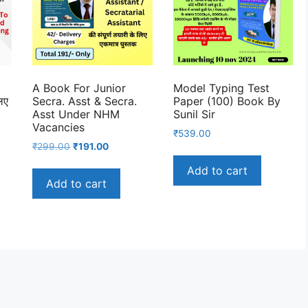
A Book For Junior
Model Typing Test
िए
Secra. Asst & Secra.
Paper (100) Book By
Asst Under NHM
Sunil Sir
Vacancies
nt
₹
539.00
Original
Current
₹
299.00
₹
191.00
price
price
Add to cart
was:
is:
00.
Add to cart
₹299.00.
₹191.00.