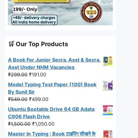
🛒 Our Top Products
A Book For Junior Secra. Asst & Secra.
Asst Under NHM Vacancies
Original
Current
₹
299.00
₹
191.00
price
price
Model Typing Test Paper (100) Book
was:
is:
By Sunil Sir
₹299.00.
₹191.00.
Original
Current
₹
549.00
₹
499.00
price
price
Ubuntu Bootable Drive 64 GB Adata
was:
is:
C906 Flash Drive
₹549.00.
₹499.00.
Original
Current
₹
1,500.00
₹
1,050.00
price
price
Master In Typing : Book टाइपिंग सीखने के