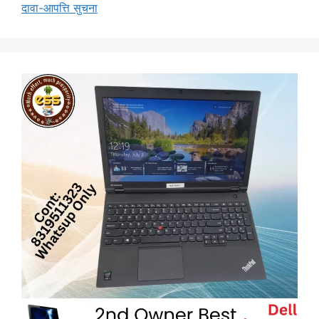
दावा-आपत्ति सुचना