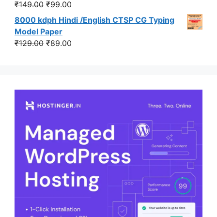
Original
Current
₹
149.00
₹
99.00
price
price
8000 kdph Hindi /English CTSP CG Typing
was:
is:
Model Paper
₹149.00.
₹99.00.
Original
Current
₹
129.00
₹
89.00
price
price
was:
is:
₹129.00.
₹89.00.