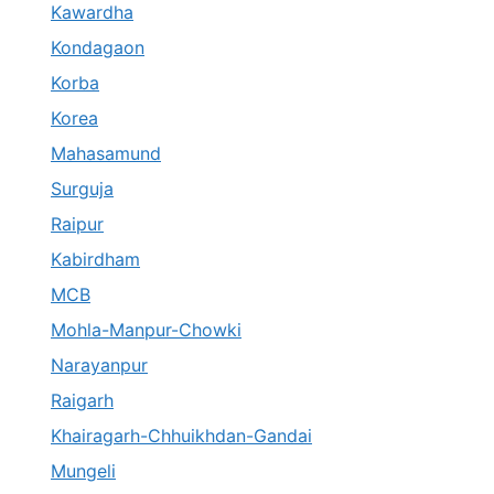
Kawardha
Kondagaon
Korba
Korea
Mahasamund
Surguja
Raipur
Kabirdham
MCB
Mohla-Manpur-Chowki
Narayanpur
Raigarh
Khairagarh-Chhuikhdan-Gandai
Mungeli