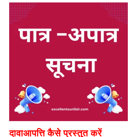
दावाआपत्ति कैसे प्रस्तुत करें