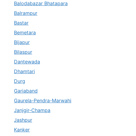
Balodabazar Bhatapara
Balrampur
Bastar
Bemetara
Bijapur
Bilaspur
Dantewada
Dhamtari
Durg
Gariaband
Gaurela-Pendra-Marwahi
Janjgir-Champa
Jashpur
Kanker