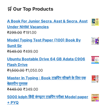
🛒 Our Top Products
A Book For Junior Secra. Asst & Secra. Asst
Under NHM Vacancies
Original
Current
₹
299.00
₹
191.00
price
price
Model Typing Test Paper (100) Book By
was:
is:
Sunil Sir
₹299.00.
₹191.00.
Original
Current
₹
549.00
₹
499.00
price
price
Ubuntu Bootable Drive 64 GB Adata C906
was:
is:
Flash Drive
₹549.00.
₹499.00.
Original
Current
₹
1,500.00
₹
1,050.00
price
price
Master In Typing : Book टाइपिंग सीखने के लिए एक
was:
is:
बेहतरीन पुस्तक
₹1,500.00.
₹1,050.00.
Original
Current
₹
449.00
₹
349.00
price
price
5000 kdph हिंदी कंप्यूटर टाइपिंग परीक्षा Model paper
was:
is:
+ PYQ
₹449.00.
₹349.00.