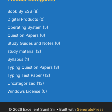
Book By ESS
(8)
Digital Products
(0)
Operating System
(5)
Question Papers
(6)
Study Guides and Notes
(0)
study matarial
(2)
Syllabus
(1)
Typing Question Papers
(3)
Typing Test Paper
(12)
Uncategorized
(13)
Windows License
(0)
© 2026 Excellent Sunil Sir
• Built with
GeneratePress