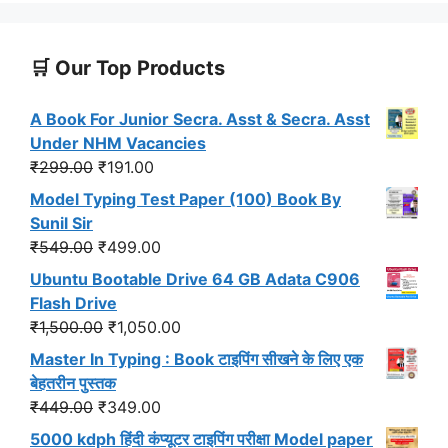
🛒 Our Top Products
A Book For Junior Secra. Asst & Secra. Asst
Under NHM Vacancies
Original
Current
₹
299.00
₹
191.00
price
price
Model Typing Test Paper (100) Book By
was:
is:
Sunil Sir
₹299.00.
₹191.00.
Original
Current
₹
549.00
₹
499.00
price
price
Ubuntu Bootable Drive 64 GB Adata C906
was:
is:
Flash Drive
₹549.00.
₹499.00.
Original
Current
₹
1,500.00
₹
1,050.00
price
price
Master In Typing : Book टाइपिंग सीखने के लिए एक
was:
is:
बेहतरीन पुस्तक
₹1,500.00.
₹1,050.00.
Original
Current
₹
449.00
₹
349.00
price
price
5000 kdph हिंदी कंप्यूटर टाइपिंग परीक्षा Model paper