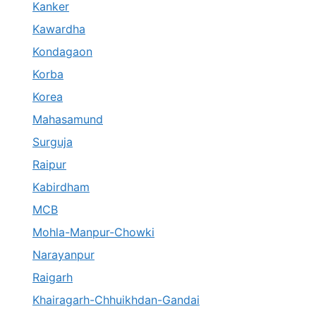
Kanker
Kawardha
Kondagaon
Korba
Korea
Mahasamund
Surguja
Raipur
Kabirdham
MCB
Mohla-Manpur-Chowki
Narayanpur
Raigarh
Khairagarh-Chhuikhdan-Gandai