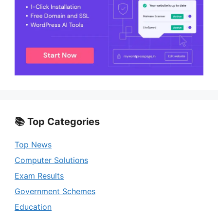
📚 Top Categories
Top News
Computer Solutions
Exam Results
Government Schemes
Education