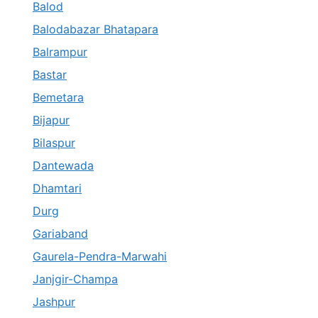
Balod
Balodabazar Bhatapara
Balrampur
Bastar
Bemetara
Bijapur
Bilaspur
Dantewada
Dhamtari
Durg
Gariaband
Gaurela-Pendra-Marwahi
Janjgir-Champa
Jashpur