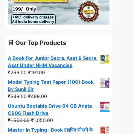
🛒 Our Top Products
A Book For Junior Secra. Asst & Secra.
Asst Under NHM Vacancies
Original
Current
₹
299.00
₹
191.00
price
price
Model Typing Test Paper (100) Book
was:
is:
By Sunil Sir
₹299.00.
₹191.00.
Original
Current
₹
549.00
₹
499.00
price
price
Ubuntu Bootable Drive 64 GB Adata
was:
is:
C906 Flash Drive
₹549.00.
₹499.00.
Original
Current
₹
1,500.00
₹
1,050.00
price
price
Master In Typing : Book टाइपिंग सीखने के