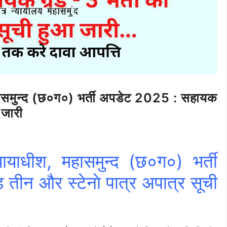
महासमुन्द (छ०ग०) भर्ती अपडेट 2025 : सहायक
 जारी
यायाधीश, महासमुन्द (छ०ग०) भर्ती
ीन और स्टेनाे पात्र अपात्र सूची