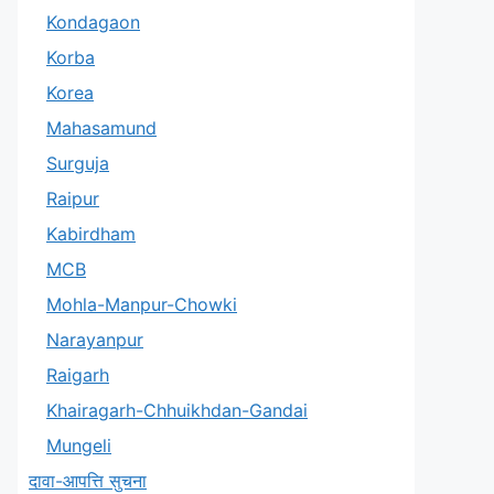
Kondagaon
Korba
Korea
Mahasamund
Surguja
Raipur
Kabirdham
MCB
Mohla-Manpur-Chowki
Narayanpur
Raigarh
Khairagarh-Chhuikhdan-Gandai
Mungeli
दावा-आपत्ति सुचना