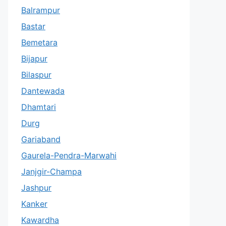
Balrampur
Bastar
Bemetara
Bijapur
Bilaspur
Dantewada
Dhamtari
Durg
Gariaband
Gaurela-Pendra-Marwahi
Janjgir-Champa
Jashpur
Kanker
Kawardha