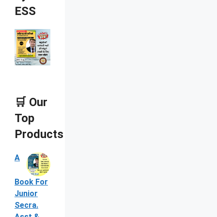
ESS
🛒 Our
Top
Products
A
Book For
Junior
Secra.
Asst &