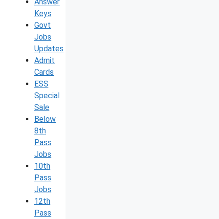
Answer
Keys
Govt
Jobs
Updates
Admit
Cards
ESS
Special
Sale
Below
8th
Pass
Jobs
10th
Pass
Jobs
12th
Pass