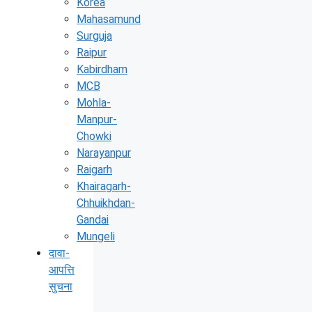
Korea
Mahasamund
Surguja
Raipur
Kabirdham
MCB
Mohla-
Manpur-
Chowki
Narayanpur
Raigarh
Khairagarh-
Chhuikhdan-
Gandai
Mungeli
दावा-
आपत्ति
सुचना