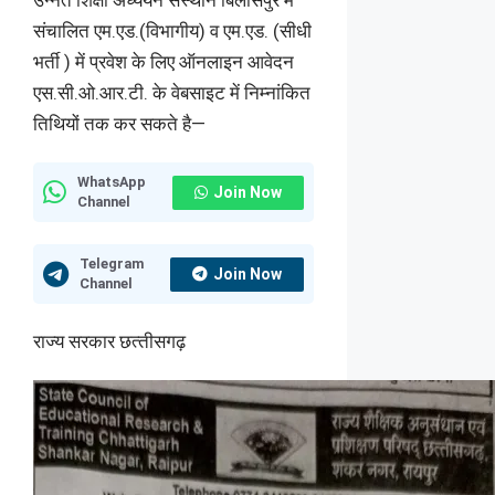
उन्‍नत शिक्षा अध्‍ययन संस्‍थान बिलासपुर में
संचालित एम.एड.(विभागीय) व एम.एड. (सीधी
भर्ती ) में प्रवेश के लिए ऑनलाइन आवेदन
एस.सी.ओ.आर.टी. के वेबसाइट में निम्‍नांकित
तिथियों तक कर सकते है—
WhatsApp
Join Now
Channel
Telegram
Join Now
Channel
राज्‍य सरकार छत्‍तीसगढ़