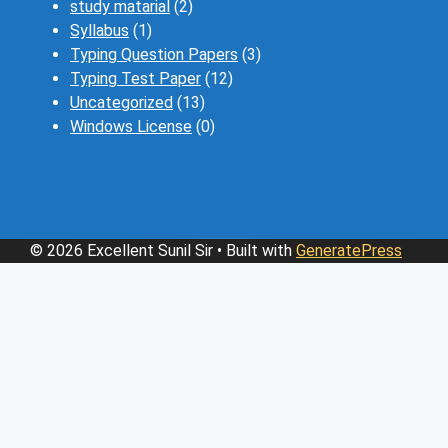
study matarial
(2)
Syllabus
(1)
Typing Question Papers
(3)
Typing Test Paper
(12)
Uncategorized
(13)
Windows License
(0)
© 2026 Excellent Sunil Sir
• Built with
GeneratePress