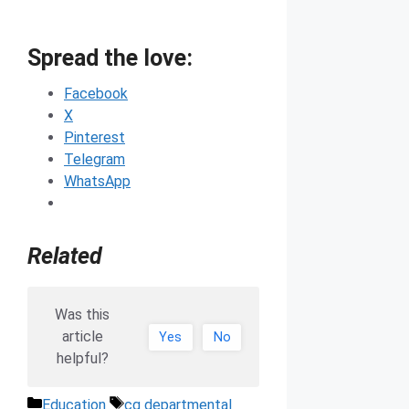
Spread the love:
Facebook
X
Pinterest
Telegram
WhatsApp
Related
Was this
article
Yes
No
helpful?
Categories
Tags
Education
cg departmental