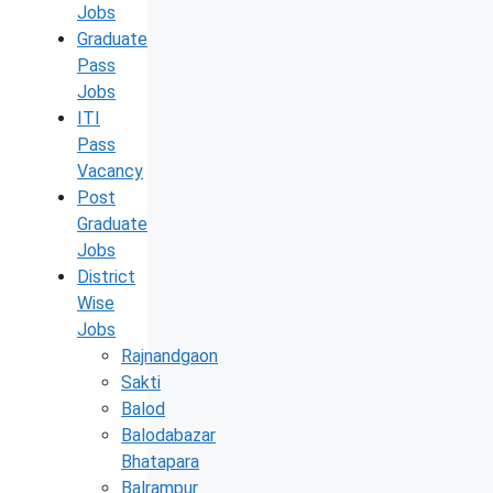
Jobs
Graduate
Pass
Jobs
ITI
Pass
Vacancy
Post
Graduate
Jobs
District
Wise
Jobs
Rajnandgaon
Sakti
Balod
Balodabazar
Bhatapara
Balrampur