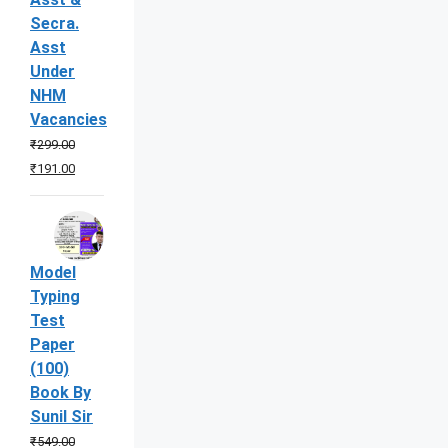
Secra.
Asst
Under
NHM
Vacancies
₹
299.00
Original
Current
₹
191.00
price
price
was:
is:
₹299.00.
₹191.00.
Model
Typing
Test
Paper
(100)
Book By
Sunil Sir
₹
549.00