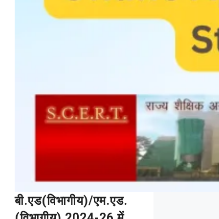
बी.एड(विभागीय)/एम.एड.
(विभागीय) 2024-26 में