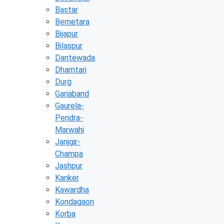
Bastar
Bemetara
Bijapur
Bilaspur
Dantewada
Dhamtari
Durg
Gariaband
Gaurela-
Pendra-
Marwahi
Janjgir-
Champa
Jashpur
Kanker
Kawardha
Kondagaon
Korba