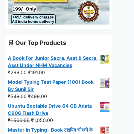
🛒 Our Top Products
A Book For Junior Secra. Asst & Secra.
Asst Under NHM Vacancies
Original
Current
₹
299.00
₹
191.00
price
price
Model Typing Test Paper (100) Book
was:
is:
By Sunil Sir
₹299.00.
₹191.00.
Original
Current
₹
549.00
₹
499.00
price
price
Ubuntu Bootable Drive 64 GB Adata
was:
is:
C906 Flash Drive
₹549.00.
₹499.00.
Original
Current
₹
1,500.00
₹
1,050.00
price
price
Master In Typing : Book टाइपिंग सीखने के