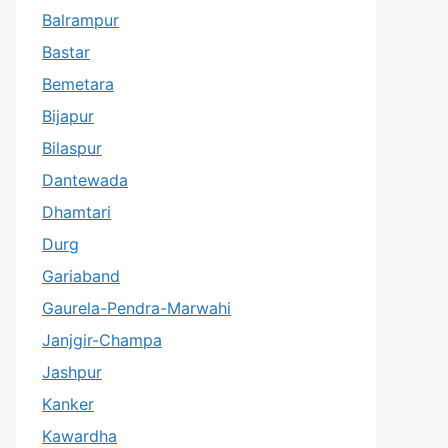
Balrampur
Bastar
Bemetara
Bijapur
Bilaspur
Dantewada
Dhamtari
Durg
Gariaband
Gaurela-Pendra-Marwahi
Janjgir-Champa
Jashpur
Kanker
Kawardha