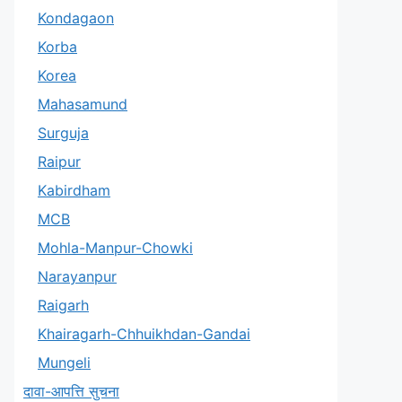
Kondagaon
Korba
Korea
Mahasamund
Surguja
Raipur
Kabirdham
MCB
Mohla-Manpur-Chowki
Narayanpur
Raigarh
Khairagarh-Chhuikhdan-Gandai
Mungeli
दावा-आपत्ति सुचना