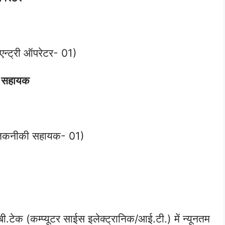
न्ट्री ऑपरेटर- 01)
ी सहायक
 (तकनीकी सहायक- 01)
./बी.टेक (कम्प्यूटर साईस इलेक्ट्रानिक/आई.टी.) में न्यूनतम