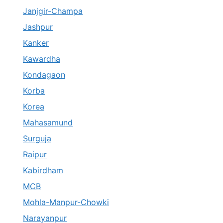
Janjgir-Champa
Jashpur
Kanker
Kawardha
Kondagaon
Korba
Korea
Mahasamund
Surguja
Raipur
Kabirdham
MCB
Mohla-Manpur-Chowki
Narayanpur