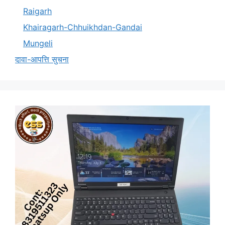
Raigarh
Khairagarh-Chhuikhdan-Gandai
Mungeli
दावा-आपत्ति सुचना