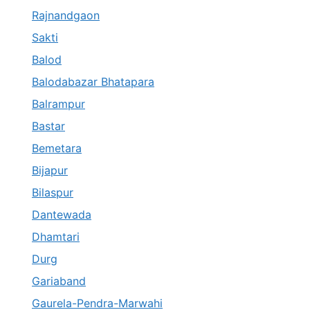
Rajnandgaon
Sakti
Balod
Balodabazar Bhatapara
Balrampur
Bastar
Bemetara
Bijapur
Bilaspur
Dantewada
Dhamtari
Durg
Gariaband
Gaurela-Pendra-Marwahi