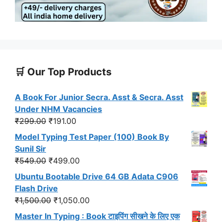
🛒 Our Top Products
A Book For Junior Secra. Asst & Secra. Asst
Under NHM Vacancies
Original
Current
₹
299.00
₹
191.00
price
price
Model Typing Test Paper (100) Book By
was:
is:
Sunil Sir
₹299.00.
₹191.00.
Original
Current
₹
549.00
₹
499.00
price
price
Ubuntu Bootable Drive 64 GB Adata C906
was:
is:
Flash Drive
₹549.00.
₹499.00.
Original
Current
₹
1,500.00
₹
1,050.00
price
price
Master In Typing : Book टाइपिंग सीखने के लिए एक