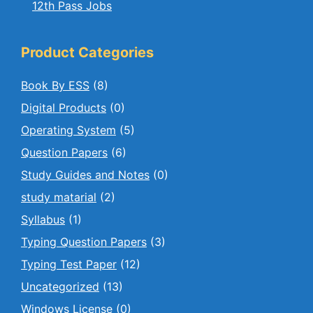
12th Pass Jobs
Product Categories
Book By ESS
(8)
Digital Products
(0)
Operating System
(5)
Question Papers
(6)
Study Guides and Notes
(0)
study matarial
(2)
Syllabus
(1)
Typing Question Papers
(3)
Typing Test Paper
(12)
Uncategorized
(13)
Windows License
(0)