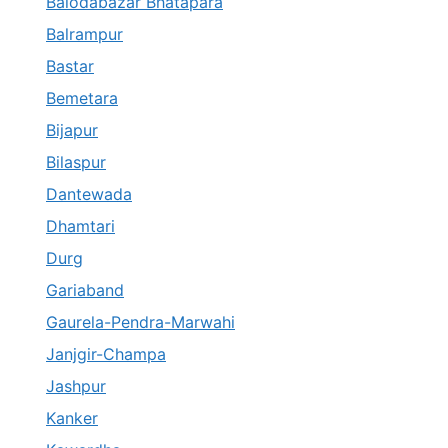
Balodabazar Bhatapara
Balrampur
Bastar
Bemetara
Bijapur
Bilaspur
Dantewada
Dhamtari
Durg
Gariaband
Gaurela-Pendra-Marwahi
Janjgir-Champa
Jashpur
Kanker