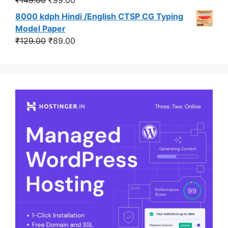
price
price
8000 kdph Hindi /English CTSP CG Typing
was:
is:
Model Paper
₹149.00.
₹99.00.
Original
Current
₹
129.00
₹
89.00
price
price
was:
is:
₹129.00.
₹89.00.