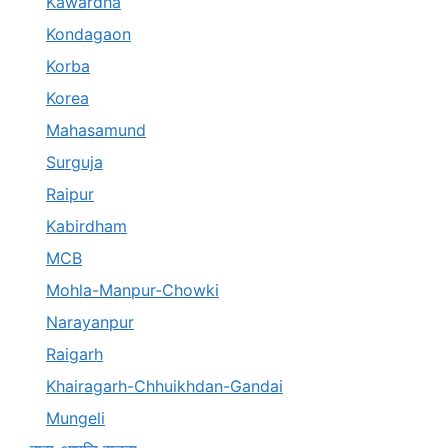
Kawardha
Kondagaon
Korba
Korea
Mahasamund
Surguja
Raipur
Kabirdham
MCB
Mohla-Manpur-Chowki
Narayanpur
Raigarh
Khairagarh-Chhuikhdan-Gandai
Mungeli