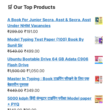
🛒 Our Top Products
A Book For Junior Secra. Asst & Secra. Asst
Under NHM Vacancies
Original
Current
₹
299.00
₹
191.00
price
price
Model Typing Test Paper (100) Book By
was:
is:
Sunil Sir
₹299.00.
₹191.00.
Original
Current
₹
549.00
₹
499.00
price
price
Ubuntu Bootable Drive 64 GB Adata C906
was:
is:
Flash Drive
₹549.00.
₹499.00.
Original
Current
₹
1,500.00
₹
1,050.00
price
price
Master In Typing : Book टाइपिंग सीखने के लिए एक
was:
is:
बेहतरीन पुस्तक
₹1,500.00.
₹1,050.00.
Original
Current
₹
449.00
₹
349.00
price
price
5000 kdph हिंदी कंप्यूटर टाइपिंग परीक्षा Model paper
was:
is:
+ PYQ
₹449.00.
₹349.00.
Original
Current
₹
149.00
₹
99.00