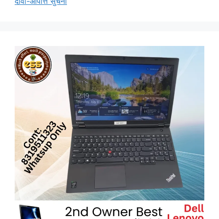
दावा-आपत्ति सुचना