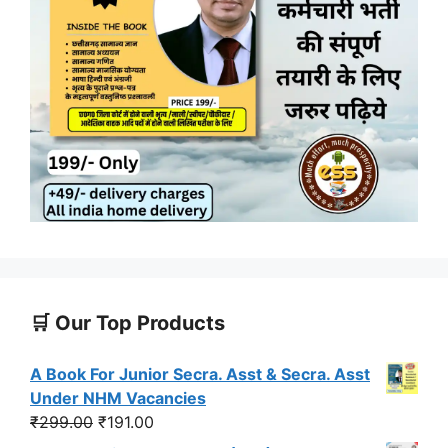
🛒 Our Top Products
A Book For Junior Secra. Asst & Secra. Asst
Under NHM Vacancies
Original
Current
₹
299.00
₹
191.00
price
price