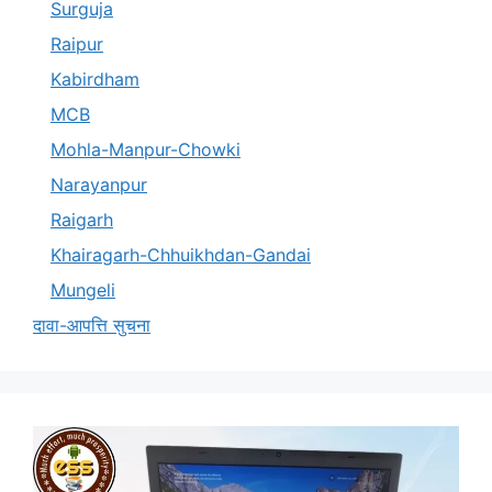
Surguja
Raipur
Kabirdham
MCB
Mohla-Manpur-Chowki
Narayanpur
Raigarh
Khairagarh-Chhuikhdan-Gandai
Mungeli
दावा-आपत्ति सुचना