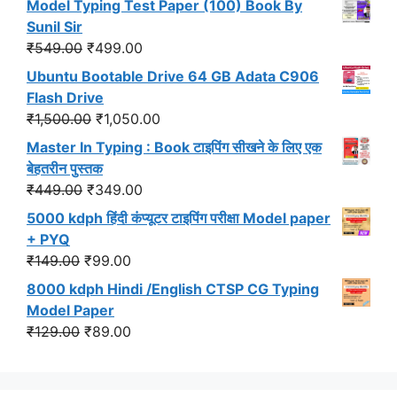
Model Typing Test Paper (100) Book By
was:
is:
Sunil Sir
₹299.00.
₹191.00.
Original
Current
₹
549.00
₹
499.00
price
price
Ubuntu Bootable Drive 64 GB Adata C906
was:
is:
Flash Drive
₹549.00.
₹499.00.
Original
Current
₹
1,500.00
₹
1,050.00
price
price
Master In Typing : Book टाइपिंग सीखने के लिए एक
was:
is:
बेहतरीन पुस्तक
₹1,500.00.
₹1,050.00.
Original
Current
₹
449.00
₹
349.00
price
price
5000 kdph हिंदी कंप्यूटर टाइपिंग परीक्षा Model paper
was:
is:
+ PYQ
₹449.00.
₹349.00.
Original
Current
₹
149.00
₹
99.00
price
price
8000 kdph Hindi /English CTSP CG Typing
was:
is:
Model Paper
₹149.00.
₹99.00.
Original
Current
₹
129.00
₹
89.00
price
price
was:
is:
₹129.00.
₹89.00.