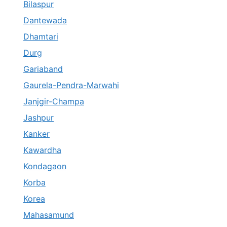
Bilaspur
Dantewada
Dhamtari
Durg
Gariaband
Gaurela-Pendra-Marwahi
Janjgir-Champa
Jashpur
Kanker
Kawardha
Kondagaon
Korba
Korea
Mahasamund