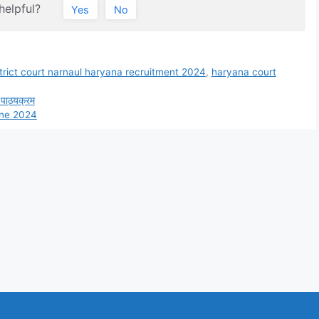
helpful?
Yes
No
strict court narnaul haryana recruitment 2024
,
haryana court
 पाठ्यक्रम
une 2024