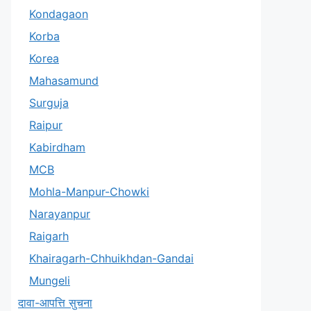
Kondagaon
Korba
Korea
Mahasamund
Surguja
Raipur
Kabirdham
MCB
Mohla-Manpur-Chowki
Narayanpur
Raigarh
Khairagarh-Chhuikhdan-Gandai
Mungeli
दावा-आपत्ति सुचना