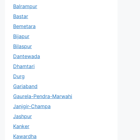
Balrampur
Bastar
Bemetara
Bijapur
Bilaspur
Dantewada
Dhamtari
Durg
Gariaband
Gaurela-Pendra-Marwahi
Janjgir-Champa
Jashpur
Kanker
Kawardha