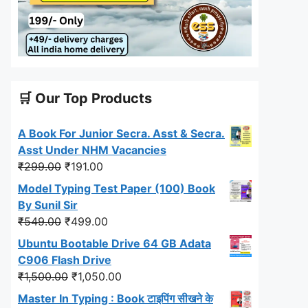
🛒 Our Top Products
A Book For Junior Secra. Asst & Secra.
Asst Under NHM Vacancies
Original
Current
₹
299.00
₹
191.00
price
price
Model Typing Test Paper (100) Book
was:
is:
By Sunil Sir
₹299.00.
₹191.00.
Original
Current
₹
549.00
₹
499.00
price
price
Ubuntu Bootable Drive 64 GB Adata
was:
is:
C906 Flash Drive
₹549.00.
₹499.00.
Original
Current
₹
1,500.00
₹
1,050.00
price
price
Master In Typing : Book टाइपिंग सीखने के