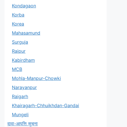
Kondagaon
Korba
Korea
Mahasamund
Surguja
Raipur
Kabirdham
MCB
Mohla-Manpur-Chowki
Narayanpur
Raigarh
Khairagarh-Chhuikhdan-Gandai
Mungeli
दावा-आपत्ति सुचना