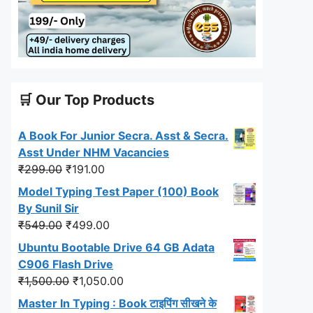
🛒 Our Top Products
A Book For Junior Secra. Asst & Secra.
Asst Under NHM Vacancies
Original
Current
₹
299.00
₹
191.00
price
price
Model Typing Test Paper (100) Book
was:
is:
By Sunil Sir
₹299.00.
₹191.00.
Original
Current
₹
549.00
₹
499.00
price
price
Ubuntu Bootable Drive 64 GB Adata
was:
is:
C906 Flash Drive
₹549.00.
₹499.00.
Original
Current
₹
1,500.00
₹
1,050.00
price
price
Master In Typing : Book टाइपिंग सीखने के