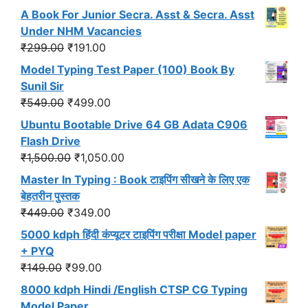
A Book For Junior Secra. Asst & Secra. Asst
Under NHM Vacancies
Original
Current
₹
299.00
₹
191.00
price
price
Model Typing Test Paper (100) Book By
was:
is:
Sunil Sir
₹299.00.
₹191.00.
Original
Current
₹
549.00
₹
499.00
price
price
Ubuntu Bootable Drive 64 GB Adata C906
was:
is:
Flash Drive
₹549.00.
₹499.00.
Original
Current
₹
1,500.00
₹
1,050.00
price
price
Master In Typing : Book टाइपिंग सीखने के लिए एक
was:
is:
बेहतरीन पुस्तक
₹1,500.00.
₹1,050.00.
Original
Current
₹
449.00
₹
349.00
price
price
5000 kdph हिंदी कंप्यूटर टाइपिंग परीक्षा Model paper
was:
is:
+ PYQ
₹449.00.
₹349.00.
Original
Current
₹
149.00
₹
99.00
price
price
8000 kdph Hindi /English CTSP CG Typing
was:
is:
Model Paper