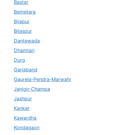
Bastar
Bemetara
Bijapur
Bilaspur
Dantewada
Dhamtari
Durg
Gariaband
Gaurela-Pendra-Marwahi
Janjgir-Champa
Jashpur
Kanker
Kawardha
Kondagaon