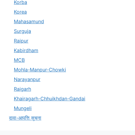
Korba
Korea
Mahasamund
Surguja
Raipur
Kabirdham
MCB
Mohla-Manpur-Chowki
Narayanpur
Raigarh
Khairagarh-Chhuikhdan-Gandai
Mungeli
दावा-आपत्ति सुचना