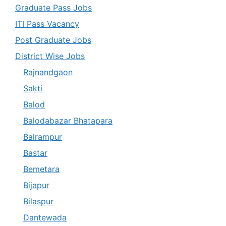
Graduate Pass Jobs
ITI Pass Vacancy
Post Graduate Jobs
District Wise Jobs
Rajnandgaon
Sakti
Balod
Balodabazar Bhatapara
Balrampur
Bastar
Bemetara
Bijapur
Bilaspur
Dantewada