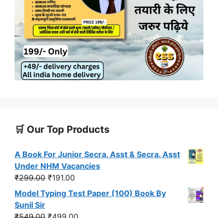
🛒 Our Top Products
A Book For Junior Secra. Asst & Secra. Asst
Under NHM Vacancies
Original
Current
₹
299.00
₹
191.00
price
price
Model Typing Test Paper (100) Book By
was:
is:
Sunil Sir
₹299.00.
₹191.00.
Original
Current
₹
549.00
₹
499.00