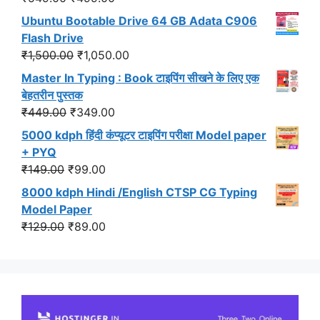
price
price
Ubuntu Bootable Drive 64 GB Adata C906
was:
is:
Flash Drive
₹549.00.
₹499.00.
Original
Current
₹
1,500.00
₹
1,050.00
price
price
Master In Typing : Book टाइपिंग सीखने के लिए एक
was:
is:
बेहतरीन पुस्तक
₹1,500.00.
₹1,050.00.
Original
Current
₹
449.00
₹
349.00
price
price
5000 kdph हिंदी कंप्यूटर टाइपिंग परीक्षा Model paper
was:
is:
+ PYQ
₹449.00.
₹349.00.
Original
Current
₹
149.00
₹
99.00
price
price
8000 kdph Hindi /English CTSP CG Typing
was:
is:
Model Paper
₹149.00.
₹99.00.
Original
Current
₹
129.00
₹
89.00
price
price
was:
is:
₹129.00.
₹89.00.