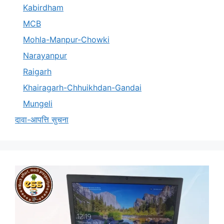
Kabirdham
MCB
Mohla-Manpur-Chowki
Narayanpur
Raigarh
Khairagarh-Chhuikhdan-Gandai
Mungeli
दावा-आपत्ति सुचना