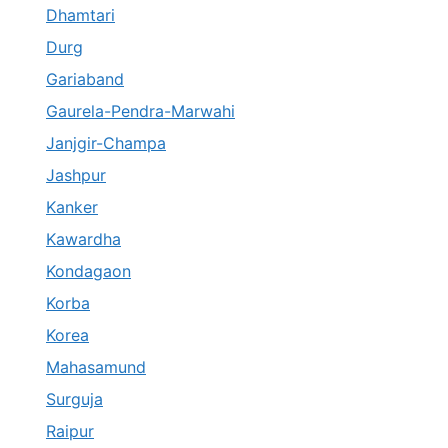
Dhamtari
Durg
Gariaband
Gaurela-Pendra-Marwahi
Janjgir-Champa
Jashpur
Kanker
Kawardha
Kondagaon
Korba
Korea
Mahasamund
Surguja
Raipur