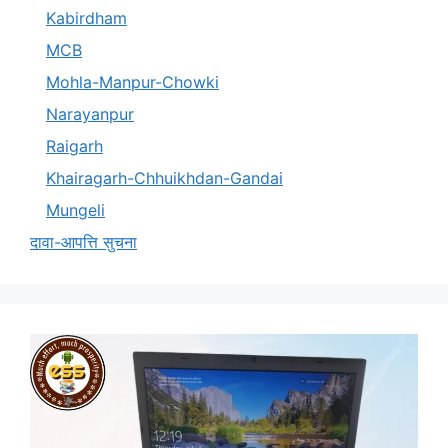
Kabirdham
MCB
Mohla-Manpur-Chowki
Narayanpur
Raigarh
Khairagarh-Chhuikhdan-Gandai
Mungeli
दावा-आपत्ति सुचना