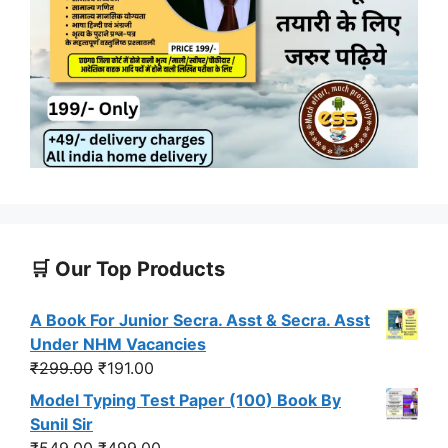
🛒 Our Top Products
A Book For Junior Secra. Asst & Secra. Asst
Under NHM Vacancies
Original
Current
₹
299.00
₹
191.00
price
price
Model Typing Test Paper (100) Book By
was:
is:
Sunil Sir
₹299.00.
₹191.00.
Original
Current
₹
549.00
₹
499.00