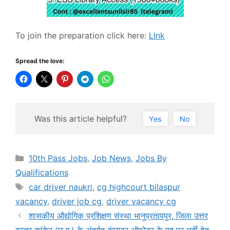
To join the preparation click here:
LInk
Spread the love:
Was this article helpful?
Yes
No
Categories
10th Pass Jobs
,
Job News
,
Jobs By
Qualifications
Tags
car driver naukri
,
cg highcourt bilaspur
vacancy
,
driver job cg
,
driver vacancy cg
शासकीय औद्योगिक प्रशिक्षण संस्था भानुप्रतापपुर, जिला उत्तर
बस्तर कांकेर (छ.ग.) के अंतर्गत कंप्यूटर ऑपरेटर के पद पर भर्ती हेतु