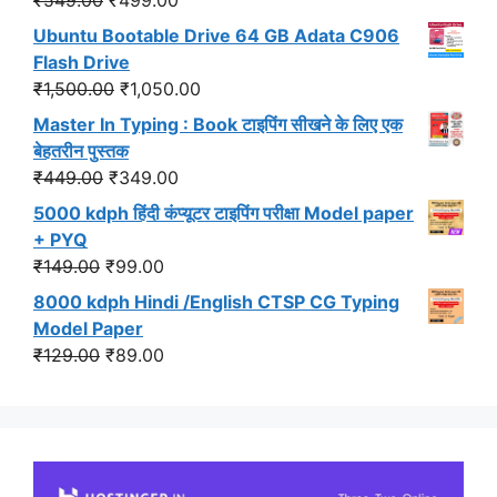
price
price
Ubuntu Bootable Drive 64 GB Adata C906
was:
is:
Flash Drive
₹549.00.
₹499.00.
Original
Current
₹
1,500.00
₹
1,050.00
price
price
Master In Typing : Book टाइपिंग सीखने के लिए एक
was:
is:
बेहतरीन पुस्तक
₹1,500.00.
₹1,050.00.
Original
Current
₹
449.00
₹
349.00
price
price
5000 kdph हिंदी कंप्यूटर टाइपिंग परीक्षा Model paper
was:
is:
+ PYQ
₹449.00.
₹349.00.
Original
Current
₹
149.00
₹
99.00
price
price
8000 kdph Hindi /English CTSP CG Typing
was:
is:
Model Paper
₹149.00.
₹99.00.
Original
Current
₹
129.00
₹
89.00
price
price
was:
is:
₹129.00.
₹89.00.