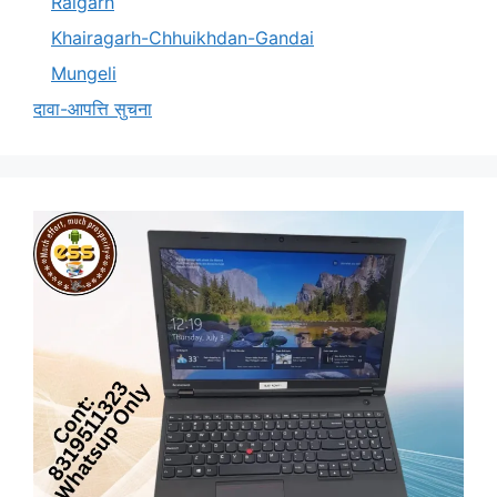
Raigarh
Khairagarh-Chhuikhdan-Gandai
Mungeli
दावा-आपत्ति सुचना