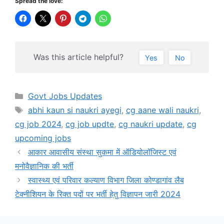
Spread the love:
Was this article helpful?
Yes
No
Categories
Govt Jobs Updates
Tags
abhi kaun si naukri ayegi
,
cg aane wali naukri
,
cg job 2024
,
cg job updte
,
cg naukri update
,
cg
upcoming jobs
आकार आवासीय संस्था सुकमा में ऑडियोलॉजिस्ट एवं
मनोवैज्ञानिक की भर्ती
स्वास्थ्य एवं परिवार कल्याण विभाग जिला कोण्डागांव लैब
टेक्नीशियन के रिक्त पदों पर भर्ती हेतु विज्ञापन जारी 2024