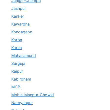
Janjgir-Champa
Jashpur
Kanker
Kawardha
Kondagaon
Korba
Korea
Mahasamund
Surguja
Raipur
Kabirdham
MCB
Mohla-Manpur-Chowki
Narayanpur