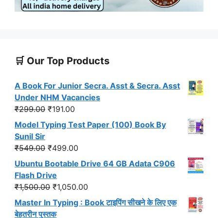
🛒 Our Top Products
A Book For Junior Secra. Asst & Secra. Asst
Under NHM Vacancies
Original
Current
₹
299.00
₹
191.00
price
price
Model Typing Test Paper (100) Book By
was:
is:
Sunil Sir
₹299.00.
₹191.00.
Original
Current
₹
549.00
₹
499.00
price
price
Ubuntu Bootable Drive 64 GB Adata C906
was:
is:
Flash Drive
₹549.00.
₹499.00.
Original
Current
₹
1,500.00
₹
1,050.00
price
price
Master In Typing : Book टाइपिंग सीखने के लिए एक
was:
is:
बेहतरीन पुस्तक