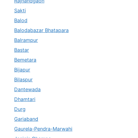
Rajnandgaon
Sakti
Balod
Balodabazar Bhatapara
Balrampur
Bastar
Bemetara
Bijapur
Bilaspur
Dantewada
Dhamtari
Durg
Gariaband
Gaurela-Pendra-Marwahi