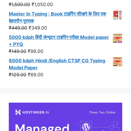
₹549.00.
₹499.00.
Original
Current
₹
1,500.00
₹
1,050.00
price
price
Master In Typing : Book टाइपिंग सीखने के लिए एक
was:
is:
बेहतरीन पुस्तक
₹1,500.00.
₹1,050.00.
Original
Current
₹
449.00
₹
349.00
price
price
5000 kdph हिंदी कंप्यूटर टाइपिंग परीक्षा Model paper
was:
is:
+ PYQ
₹449.00.
₹349.00.
Original
Current
₹
149.00
₹
99.00
price
price
8000 kdph Hindi /English CTSP CG Typing
was:
is:
Model Paper
₹149.00.
₹99.00.
Original
Current
₹
129.00
₹
89.00
price
price
was:
is:
₹129.00.
₹89.00.