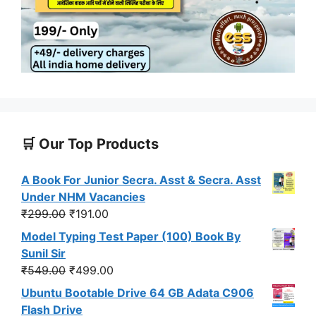
🛒 Our Top Products
A Book For Junior Secra. Asst & Secra. Asst
Under NHM Vacancies
Original
Current
₹
299.00
₹
191.00
price
price
Model Typing Test Paper (100) Book By
was:
is:
Sunil Sir
₹299.00.
₹191.00.
Original
Current
₹
549.00
₹
499.00
price
price
Ubuntu Bootable Drive 64 GB Adata C906
was:
is:
Flash Drive