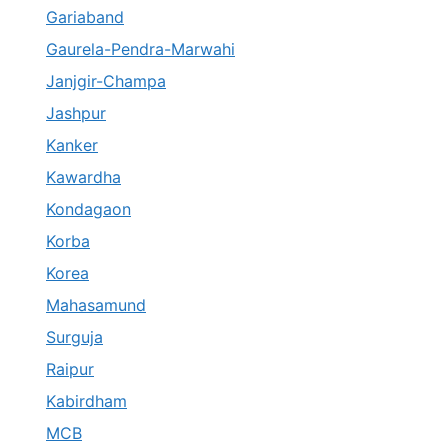
Gariaband
Gaurela-Pendra-Marwahi
Janjgir-Champa
Jashpur
Kanker
Kawardha
Kondagaon
Korba
Korea
Mahasamund
Surguja
Raipur
Kabirdham
MCB