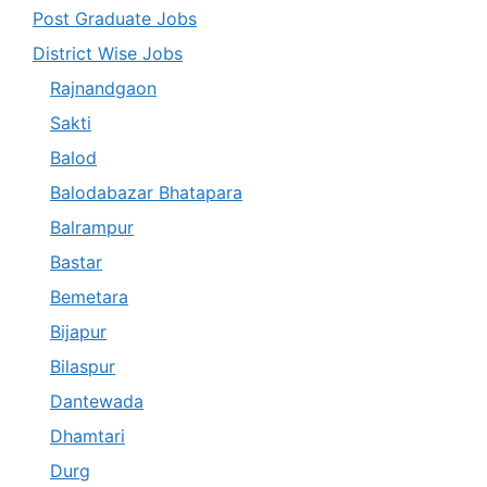
Post Graduate Jobs
District Wise Jobs
Rajnandgaon
Sakti
Balod
Balodabazar Bhatapara
Balrampur
Bastar
Bemetara
Bijapur
Bilaspur
Dantewada
Dhamtari
Durg