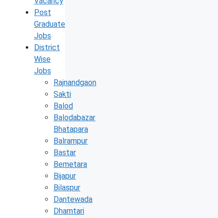
Vacancy
Post
Graduate
Jobs
District
Wise
Jobs
Rajnandgaon
Sakti
Balod
Balodabazar
Bhatapara
Balrampur
Bastar
Bemetara
Bijapur
Bilaspur
Dantewada
Dhamtari