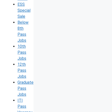
ESS
Special
Sale
Below
8th
Pass
Jobs
10th
Pass
Jobs
12th
Pass
Jobs
Graduate
Pass
Jobs
ITI
Pass