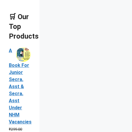
🛒 Our
Top
Products
A
Book For
Junior
Secra.
Asst &
Secra.
Asst
Under
NHM
Vacancies
₹
299.00