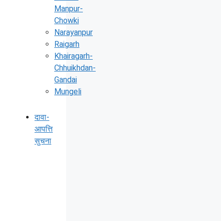
Manpur-
Chowki
Narayanpur
Raigarh
Khairagarh-
Chhuikhdan-
Gandai
Mungeli
दावा-
आपत्ति
सुचना