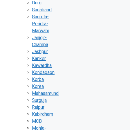
Durg
Gariaband
Gaurela-
Pendra-
Marwahi
Janjgir-
Champa
Jashpur
Kanker
Kawardha
Kondagaon
Korba
Korea
Mahasamund
Surguja
Raipur
Kabirdham
MCB
Mohla-