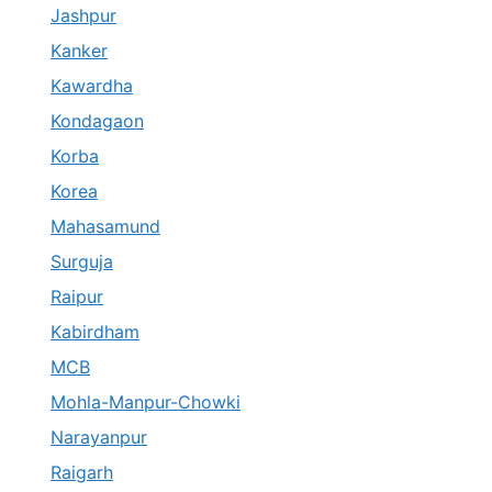
Jashpur
Kanker
Kawardha
Kondagaon
Korba
Korea
Mahasamund
Surguja
Raipur
Kabirdham
MCB
Mohla-Manpur-Chowki
Narayanpur
Raigarh