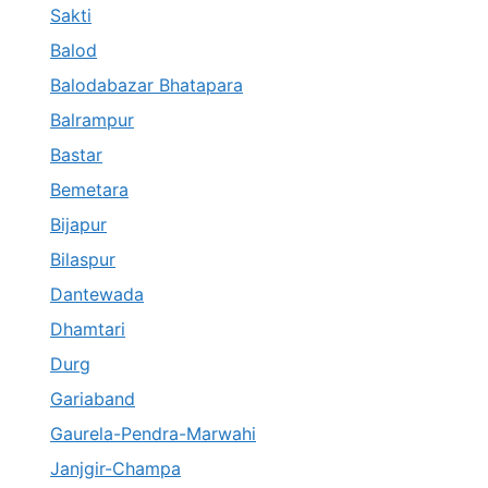
Sakti
Balod
Balodabazar Bhatapara
Balrampur
Bastar
Bemetara
Bijapur
Bilaspur
Dantewada
Dhamtari
Durg
Gariaband
Gaurela-Pendra-Marwahi
Janjgir-Champa