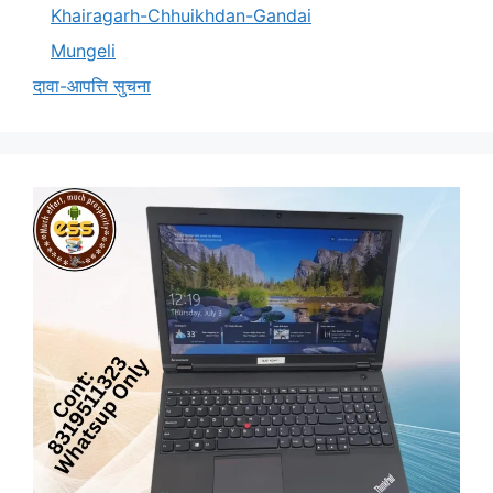
Khairagarh-Chhuikhdan-Gandai
Mungeli
दावा-आपत्ति सुचना