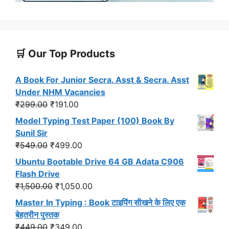
🛒 Our Top Products
A Book For Junior Secra. Asst & Secra. Asst
Under NHM Vacancies
Original
Current
₹
299.00
₹
191.00
price
price
Model Typing Test Paper (100) Book By
was:
is:
Sunil Sir
₹299.00.
₹191.00.
Original
Current
₹
549.00
₹
499.00
price
price
Ubuntu Bootable Drive 64 GB Adata C906
was:
is:
Flash Drive
₹549.00.
₹499.00.
Original
Current
₹
1,500.00
₹
1,050.00
price
price
Master In Typing : Book टाइपिंग सीखने के लिए एक
was:
is:
बेहतरीन पुस्तक
₹1,500.00.
₹1,050.00.
Original
Current
₹
449.00
₹
349.00