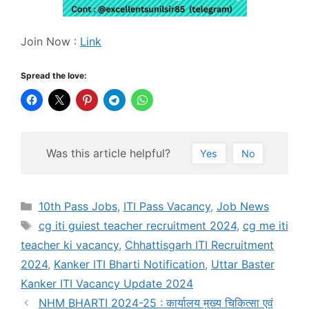
Join Now :
Link
Spread the love:
Was this article helpful?
Yes
No
Categories
10th Pass Jobs
,
ITI Pass Vacancy
,
Job News
Tags
cg iti guiest teacher recruitment 2024
,
cg me iti
teacher ki vacancy
,
Chhattisgarh ITI Recruitment
2024
,
Kanker ITI Bharti Notification
,
Uttar Baster
Kanker ITI Vacancy Update 2024
NHM BHARTI 2024-25 : कार्यालय मुख्य चिकित्सा एवं