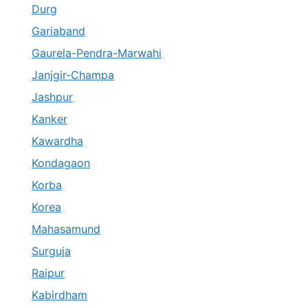
Durg
Gariaband
Gaurela-Pendra-Marwahi
Janjgir-Champa
Jashpur
Kanker
Kawardha
Kondagaon
Korba
Korea
Mahasamund
Surguja
Raipur
Kabirdham