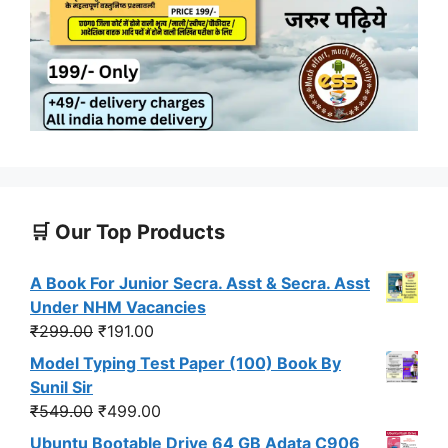
🛒 Our Top Products
A Book For Junior Secra. Asst & Secra. Asst
Under NHM Vacancies
Original
Current
₹
299.00
₹
191.00
price
price
Model Typing Test Paper (100) Book By
was:
is:
Sunil Sir
₹299.00.
₹191.00.
Original
Current
₹
549.00
₹
499.00
price
price
Ubuntu Bootable Drive 64 GB Adata C906