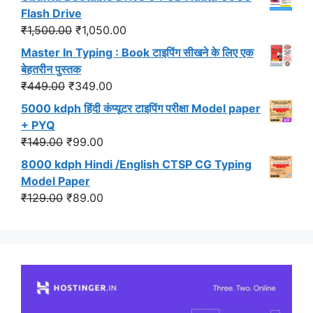
was:
is:
Flash Drive
₹549.00.
₹499.00.
Original
Current
₹
1,500.00
₹
1,050.00
price
price
Master In Typing : Book टाइपिंग सीखने के लिए एक
was:
is:
बेहतरीन पुस्तक
₹1,500.00.
₹1,050.00.
Original
Current
₹
449.00
₹
349.00
price
price
5000 kdph हिंदी कंप्यूटर टाइपिंग परीक्षा Model paper
was:
is:
+ PYQ
₹449.00.
₹349.00.
Original
Current
₹
149.00
₹
99.00
price
price
8000 kdph Hindi /English CTSP CG Typing
was:
is:
Model Paper
₹149.00.
₹99.00.
Original
Current
₹
129.00
₹
89.00
price
price
was:
is:
₹129.00.
₹89.00.