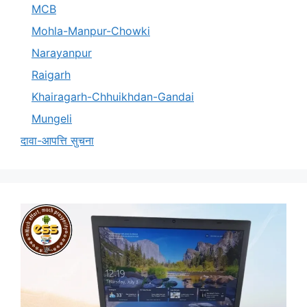
MCB
Mohla-Manpur-Chowki
Narayanpur
Raigarh
Khairagarh-Chhuikhdan-Gandai
Mungeli
दावा-आपत्ति सुचना