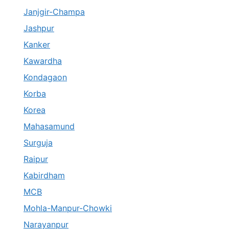
Janjgir-Champa
Jashpur
Kanker
Kawardha
Kondagaon
Korba
Korea
Mahasamund
Surguja
Raipur
Kabirdham
MCB
Mohla-Manpur-Chowki
Narayanpur