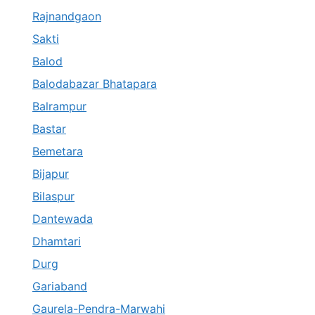
Rajnandgaon
Sakti
Balod
Balodabazar Bhatapara
Balrampur
Bastar
Bemetara
Bijapur
Bilaspur
Dantewada
Dhamtari
Durg
Gariaband
Gaurela-Pendra-Marwahi