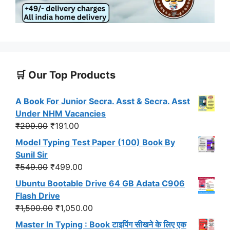
🛒 Our Top Products
A Book For Junior Secra. Asst & Secra. Asst
Under NHM Vacancies
Original
Current
₹
299.00
₹
191.00
price
price
Model Typing Test Paper (100) Book By
was:
is:
Sunil Sir
₹299.00.
₹191.00.
Original
Current
₹
549.00
₹
499.00
price
price
Ubuntu Bootable Drive 64 GB Adata C906
was:
is:
Flash Drive
₹549.00.
₹499.00.
Original
Current
₹
1,500.00
₹
1,050.00
price
price
Master In Typing : Book टाइपिंग सीखने के लिए एक