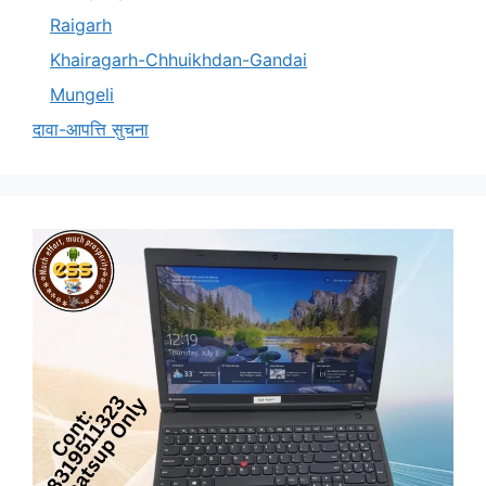
Raigarh
Khairagarh-Chhuikhdan-Gandai
Mungeli
दावा-आपत्ति सुचना