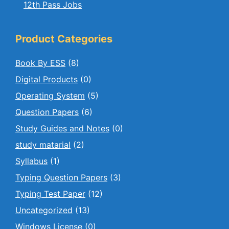
12th Pass Jobs
Product Categories
Book By ESS
(8)
Digital Products
(0)
Operating System
(5)
Question Papers
(6)
Study Guides and Notes
(0)
study matarial
(2)
Syllabus
(1)
Typing Question Papers
(3)
Typing Test Paper
(12)
Uncategorized
(13)
Windows License
(0)