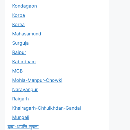
Kondagaon
Korba
Korea
Mahasamund
Surguja
Raipur
Kabirdham
MCB
Mohla-Manpur-Chowki
Narayanpur
Raigarh
Khairagarh-Chhuikhdan-Gandai
Mungeli
दावा-आपत्ति सुचना