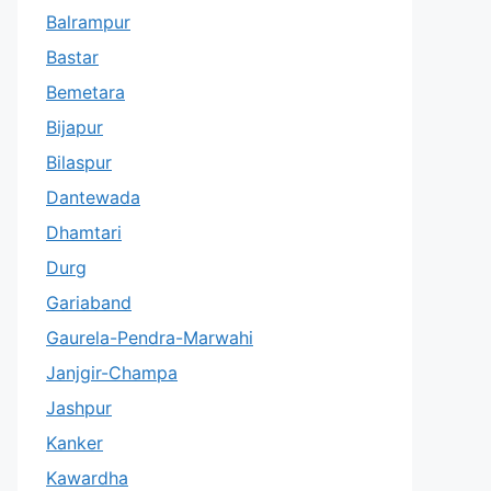
Balrampur
Bastar
Bemetara
Bijapur
Bilaspur
Dantewada
Dhamtari
Durg
Gariaband
Gaurela-Pendra-Marwahi
Janjgir-Champa
Jashpur
Kanker
Kawardha