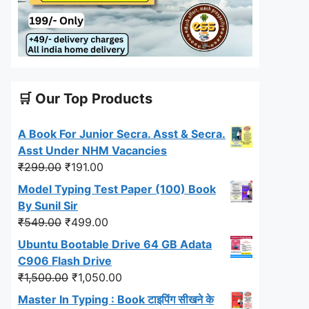
🛒 Our Top Products
A Book For Junior Secra. Asst & Secra.
Asst Under NHM Vacancies
Original
Current
₹
299.00
₹
191.00
price
price
Model Typing Test Paper (100) Book
was:
is:
By Sunil Sir
₹299.00.
₹191.00.
Original
Current
₹
549.00
₹
499.00
price
price
Ubuntu Bootable Drive 64 GB Adata
was:
is:
C906 Flash Drive
₹549.00.
₹499.00.
Original
Current
₹
1,500.00
₹
1,050.00
price
price
Master In Typing : Book टाइपिंग सीखने के