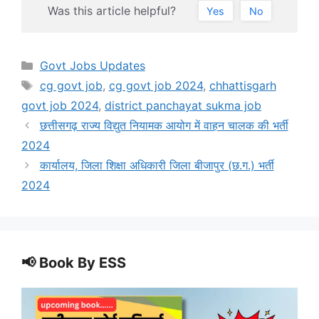
Was this article helpful?
Yes
No
Categories
Govt Jobs Updates
Tags
cg govt job
,
cg govt job 2024
,
chhattisgarh
govt job 2024
,
district panchayat sukma job
छत्तीसगढ़ राज्य विद्युत नियामक आयोग में वाहन चालक की भर्ती
2024
कार्यालय, जिला शिक्षा अधिकारी जिला बीजापुर (छ.ग.) भर्ती
2024
📢 Book By ESS