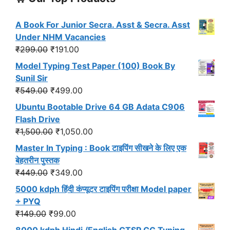
A Book For Junior Secra. Asst & Secra. Asst
Under NHM Vacancies
Original
Current
₹
299.00
₹
191.00
price
price
Model Typing Test Paper (100) Book By
was:
is:
Sunil Sir
₹299.00.
₹191.00.
Original
Current
₹
549.00
₹
499.00
price
price
Ubuntu Bootable Drive 64 GB Adata C906
was:
is:
Flash Drive
₹549.00.
₹499.00.
Original
Current
₹
1,500.00
₹
1,050.00
price
price
Master In Typing : Book टाइपिंग सीखने के लिए एक
was:
is:
बेहतरीन पुस्तक
₹1,500.00.
₹1,050.00.
Original
Current
₹
449.00
₹
349.00
price
price
5000 kdph हिंदी कंप्यूटर टाइपिंग परीक्षा Model paper
was:
is:
+ PYQ
₹449.00.
₹349.00.
Original
Current
₹
149.00
₹
99.00
price
price
8000 kdph Hindi /English CTSP CG Typing