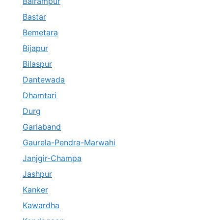
Balrampur
Bastar
Bemetara
Bijapur
Bilaspur
Dantewada
Dhamtari
Durg
Gariaband
Gaurela-Pendra-Marwahi
Janjgir-Champa
Jashpur
Kanker
Kawardha