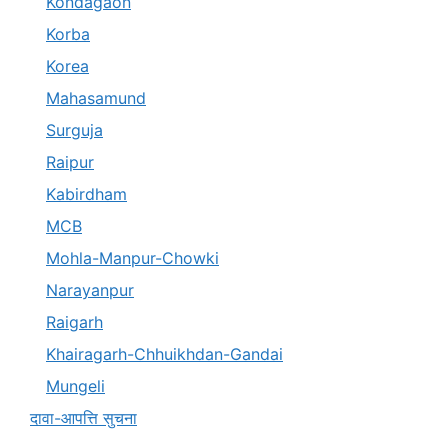
Kondagaon
Korba
Korea
Mahasamund
Surguja
Raipur
Kabirdham
MCB
Mohla-Manpur-Chowki
Narayanpur
Raigarh
Khairagarh-Chhuikhdan-Gandai
Mungeli
दावा-आपत्ति सुचना