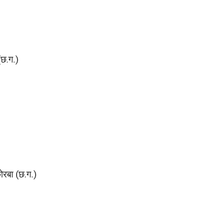
(छ.ग.)
ोरबा (छ.ग.)