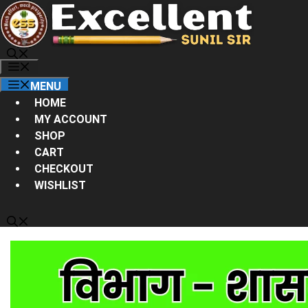
Skip
to
content
MENU
MENU
HOME
MY ACCOUNT
SHOP
CART
CHECKOUT
WISHLIST