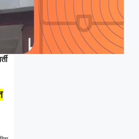
्ती
त