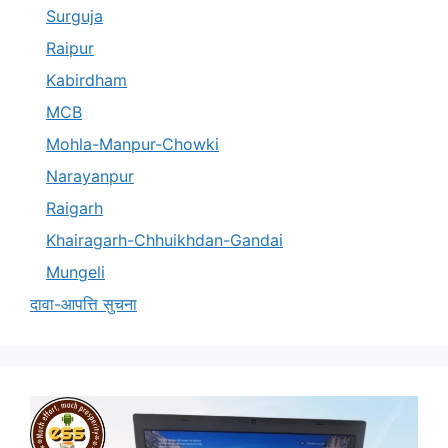
Surguja
Raipur
Kabirdham
MCB
Mohla-Manpur-Chowki
Narayanpur
Raigarh
Khairagarh-Chhuikhdan-Gandai
Mungeli
दावा-आपत्ति सुचना