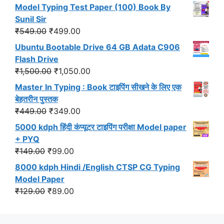
price
price
Model Typing Test Paper (100) Book By
was:
is:
Sunil Sir
₹299.00.
₹191.00.
Original
Current
₹
549.00
₹
499.00
price
price
Ubuntu Bootable Drive 64 GB Adata C906
was:
is:
Flash Drive
₹549.00.
₹499.00.
Original
Current
₹
1,500.00
₹
1,050.00
price
price
Master In Typing : Book टाइपिंग सीखने के लिए एक
was:
is:
बेहतरीन पुस्तक
₹1,500.00.
₹1,050.00.
Original
Current
₹
449.00
₹
349.00
price
price
5000 kdph हिंदी कंप्यूटर टाइपिंग परीक्षा Model paper
was:
is:
+ PYQ
₹449.00.
₹349.00.
Original
Current
₹
149.00
₹
99.00
price
price
8000 kdph Hindi /English CTSP CG Typing
was:
is:
Model Paper
₹149.00.
₹99.00.
Original
Current
₹
129.00
₹
89.00
price
price
was:
is: