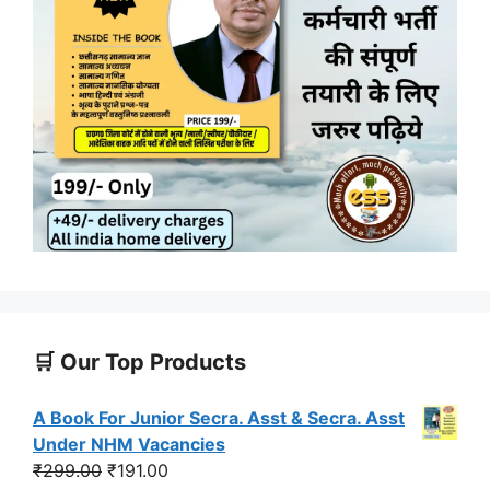
🛒 Our Top Products
A Book For Junior Secra. Asst & Secra. Asst
Under NHM Vacancies
Original
Current
₹
299.00
₹
191.00