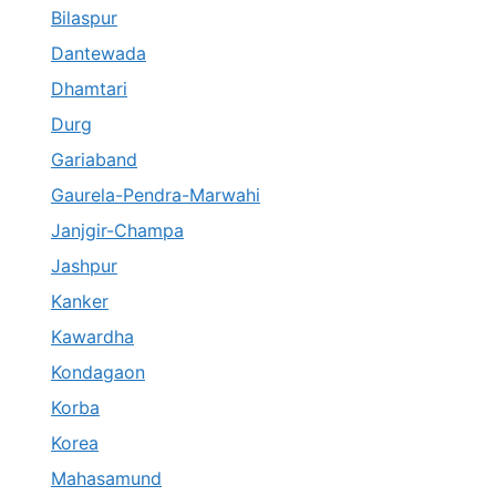
Bilaspur
Dantewada
Dhamtari
Durg
Gariaband
Gaurela-Pendra-Marwahi
Janjgir-Champa
Jashpur
Kanker
Kawardha
Kondagaon
Korba
Korea
Mahasamund