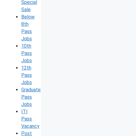
Special
Sale
Below
8th
Pass
Jobs
10th
Pass
Jobs
12th
Pass
Jobs
Graduate
Pass
Jobs
ITI
Pass
Vacancy
Post