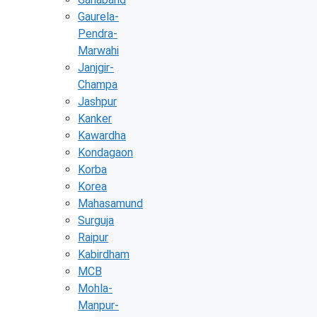
Gaurela-
Pendra-
Marwahi
Janjgir-
Champa
Jashpur
Kanker
Kawardha
Kondagaon
Korba
Korea
Mahasamund
Surguja
Raipur
Kabirdham
MCB
Mohla-
Manpur-