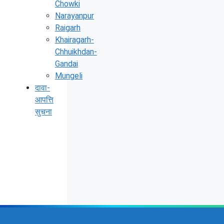
Chowki
Narayanpur
Raigarh
Khairagarh-
Chhuikhdan-
Gandai
Mungeli
दावा-
आपत्ति
सुचना