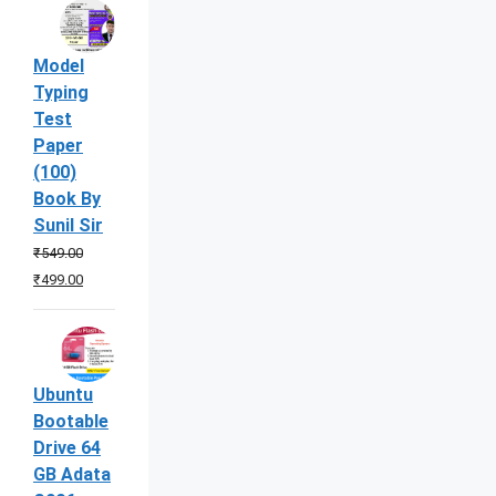
was:
is:
₹299.00.
₹191.00.
Model
Typing
Test
Paper
(100)
Book By
Sunil Sir
₹
549.00
Original
Current
₹
499.00
price
price
was:
is:
₹549.00.
₹499.00.
Ubuntu
Bootable
Drive 64
GB Adata