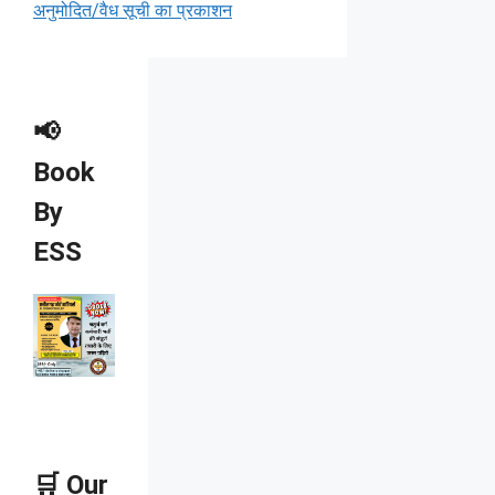
अनुमोदित/वैध सूची का प्रकाशन
📢
Book
By
ESS
🛒 Our