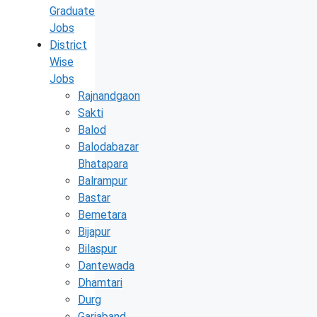
Graduate
Jobs
District
Wise
Jobs
Rajnandgaon
Sakti
Balod
Balodabazar
Bhatapara
Balrampur
Bastar
Bemetara
Bijapur
Bilaspur
Dantewada
Dhamtari
Durg
Gariaband