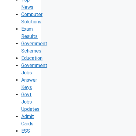
News
Computer
Solutions
Exam
Results
Government
Schemes
Education
Government
Jobs
Answer
Keys
Govt
Jobs
Updates
Admit
Cards
ESS